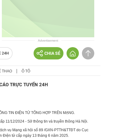
Advertisement
CHIA SẺ
E 24H
Ể THAO
Ô TÔ
CÁO TRỰC TUYẾN 24H
HÔNG TIN ĐIỆN TỬ TỔNG HỢP TRÊN MẠNG.
p 11/12/2024 - Sở thông tin và truyền thông Hà Nội.
 dịch vụ Mạng xã hội số 89 /GXN-PTTH&TTĐT do Cục
in Điện tử cấp ngày 13 tháng 6 năm 2025.