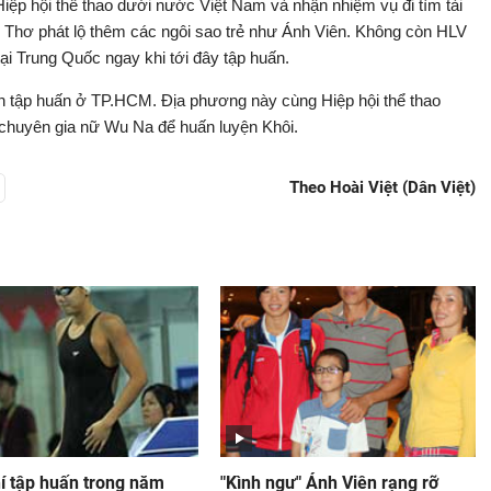
ệp hội thể thao dưới nước Việt Nam và nhận nhiệm vụ đi tìm tài
ần Thơ phát lộ thêm các ngôi sao trẻ như Ánh Viên. Không còn HLV
i Trung Quốc ngay khi tới đây tập huấn.
 tập huấn ở TP.HCM. Địa phương này cùng Hiệp hội thể thao
 chuyên gia nữ Wu Na để huấn luyện Khôi.
Theo Hoài Việt (Dân Việt)
í tập huấn trong năm
"Kình ngư" Ánh Viên rạng rỡ