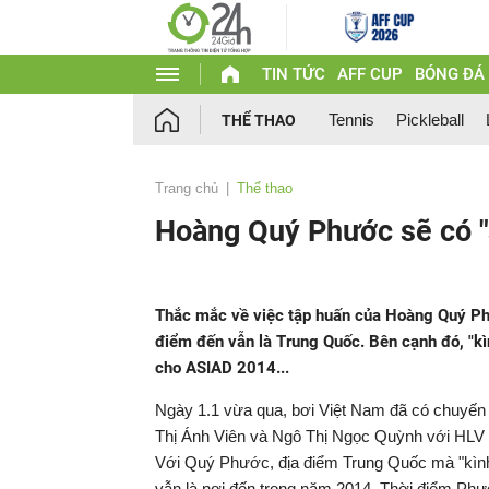
TIN TỨC
AFF CUP
BÓNG ĐÁ
Tennis
Pickleball
THỂ THAO
Trang chủ
Thể thao
Hoàng Quý Phước sẽ có "
Thắc mắc về việc tập huấn của Hoàng Quý Phư
điểm đến vẫn là Trung Quốc. Bên cạnh đó, "kì
cho ASIAD 2014...
Ngày 1.1 vừa qua, bơi Việt Nam đã có chuyến 
Thị Ánh Viên và Ngô Thị Ngọc Quỳnh với HLV Đ
Với Quý Phước, địa điểm Trung Quốc mà "kình
vẫn là nơi đến trong năm 2014. Thời điểm Ph