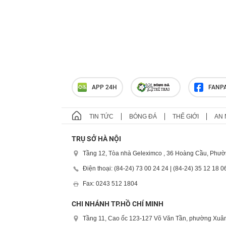
APP 24H
FANP
TIN TỨC
BÓNG ĐÁ
THẾ GIỚI
AN 
TRỤ SỞ HÀ NỘI
Tầng 12, Tòa nhà Geleximco , 36 Hoàng Cầu, Phườ
Điện thoại: (84-24) 73 00 24 24 | (84-24) 35 12 18 0
Fax: 0243 512 1804
CHI NHÁNH TP.HỒ CHÍ MINH
Tầng 11, Cao ốc 123-127 Võ Văn Tần, phường Xuân