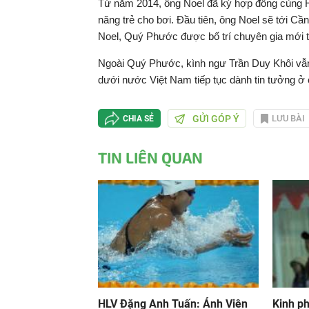
Từ năm 2014, ông Noel đã ký hợp đồng cùng Hi
năng trẻ cho bơi. Đầu tiên, ông Noel sẽ tới C
Noel, Quý Phước được bố trí chuyên gia mới tạ
Ngoài Quý Phước, kình ngư Trần Duy Khôi vẫn
dưới nước Việt Nam tiếp tục dành tin tưởng ở
GỬI GÓP Ý
LƯU BÀI
CHIA SẺ
TIN LIÊN QUAN
HLV Đặng Anh Tuấn: Ánh Viên
Kinh ph