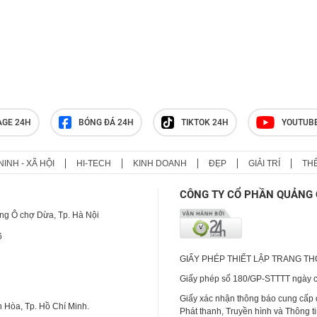
AGE 24H
BÓNG ĐÁ 24H
TIKTOK 24H
YOUTUB
NINH - XÃ HỘI
HI-TECH
KINH DOANH
ĐẸP
GIẢI TRÍ
TH
CÔNG TY CỔ PHẦN QUẢNG 
ng Ô chợ Dừa, Tp. Hà Nội
6
GIẤY PHÉP THIẾT LẬP TRANG T
Giấy phép số 180/GP-STTTT ngày cấ
Giấy xác nhận thông báo cung cấp
 Hòa, Tp. Hồ Chí Minh.
Phát thanh, Truyền hình và Thông t