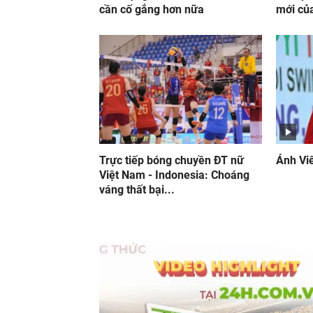
cần cố gắng hơn nữa
mới của
Trực tiếp bóng chuyền ĐT nữ
Ánh Vi
Việt Nam - Indonesia: Choáng
váng thất bại...