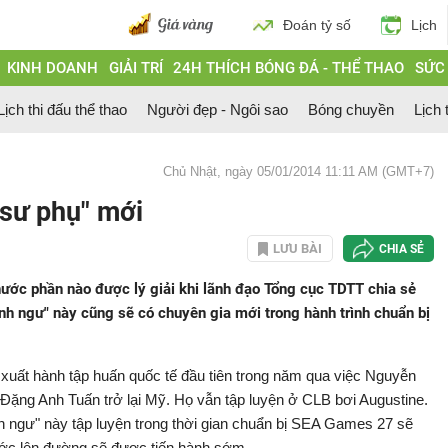
Đoán tỷ số
Lịch
KINH DOANH
GIẢI TRÍ
24H THÍCH BÓNG ĐÁ - THỂ THAO
SỨC
Lịch thi đấu thể thao
Người đẹp - Ngôi sao
Bóng chuyền
Lịch 
Chủ Nhật, ngày 05/01/2014 11:11 AM (GMT+7)
sư phụ" mới
LƯU BÀI
CHIA SẺ
ớc phần nào được lý giải khi lãnh đạo Tổng cục TDTT chia sẻ
nh ngư" này cũng sẽ có chuyên gia mới trong hành trình chuẩn bị
xuất hành tập huấn quốc tế đầu tiên trong năm qua việc Nguyễn
ặng Anh Tuấn trở lại Mỹ. Họ vẫn tập luyện ở CLB bơi Augustine.
 ngư" này tập luyện trong thời gian chuẩn bị SEA Games 27 sẽ
ước lên đường sẽ được tiến hành sớm.