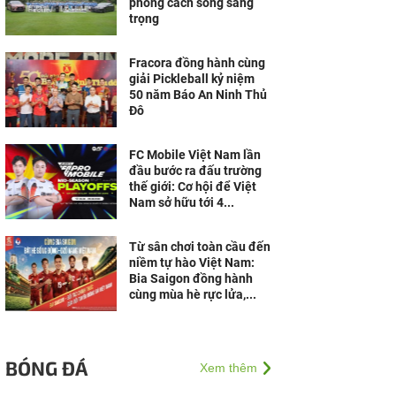
phong cách sống sang
trọng
Fracora đồng hành cùng
giải Pickleball kỷ niệm
50 năm Báo An Ninh Thủ
Đô
FC Mobile Việt Nam lần
đầu bước ra đấu trường
thế giới: Cơ hội để Việt
Nam sở hữu tới 4...
Từ sân chơi toàn cầu đến
niềm tự hào Việt Nam:
Bia Saigon đồng hành
cùng mùa hè rực lửa,...
BÓNG ĐÁ
Xem thêm