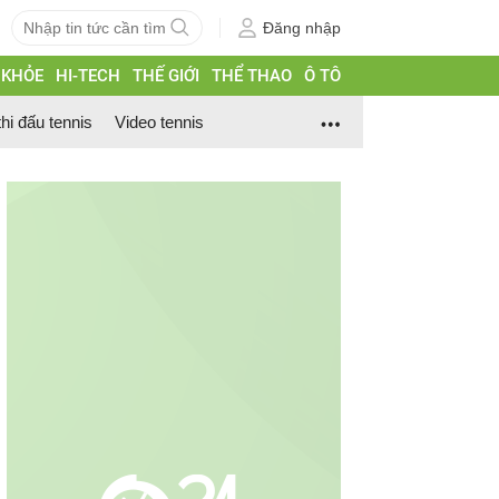
Đăng nhập
 KHỎE
HI-TECH
THẾ GIỚI
THỂ THAO
Ô TÔ
thi đấu tennis
Video tennis