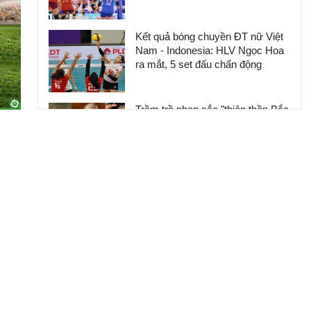
Kết quả bóng chuyền ĐT nữ Việt
Nam - Indonesia: HLV Ngọc Hoa
ra mắt, 5 set đấu chấn động
Trầm trồ nhan sắc "thiên thần Bắc
Âu", chân chạy sở hữu cơ thể
đẹp khó tin
"Tiểu Lữ Bố" một kích hạ Tần
Minh, 4 cao thủ Lương Sơn phải
đánh hội đồng