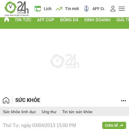
Giá vàng
Lịch
Tin mới
AFF Cup
Giá
TIN TỨC
AFF CUP
BÓNG ĐÁ
KINH DOANH
GIẢI T
SỨC KHỎE
Sức khỏe tình dục
Ung thư
Tin tức sức khỏe
Thứ Tư, ngày 03/04/2013 15:00 PM
CHIA SẺ