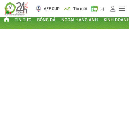
AFF CUP
Tin mới
Lịch vạn niên
TIN TỨC
BÓNG ĐÁ
NGOẠI HẠNG ANH
KINH DOAN
PHI THƯỜNG - KỲ QUẶC
Kỷ lục Guinness
Clip hay
Chuyện lạ
Thứ Hai, ngày 18/11/2013 16:14 PM