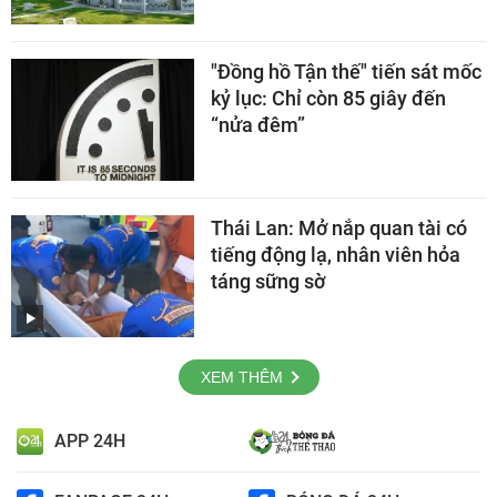
"Đồng hồ Tận thế" tiến sát mốc
kỷ lục: Chỉ còn 85 giây đến
“nửa đêm”
Thái Lan: Mở nắp quan tài có
tiếng động lạ, nhân viên hỏa
táng sững sờ
XEM THÊM
APP 24H