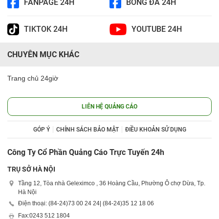
FANPAGE 24H
BÓNG ĐÁ 24H
TIKTOK 24H
YOUTUBE 24H
CHUYÊN MỤC KHÁC
Trang chủ 24giờ
LIÊN HỆ QUẢNG CÁO
GÓP Ý
CHÍNH SÁCH BẢO MẬT
ĐIỀU KHOẢN SỬ DỤNG
Công Ty Cổ Phần Quảng Cáo Trực Tuyến 24h
TRỤ SỞ HÀ NỘI
Tầng 12, Tòa nhà Geleximco , 36 Hoàng Cầu, Phường Ô chợ Dừa, Tp.
Hà Nội
Điện thoại: (84-24)
73 00 24 24
| (84-24)
35 12 18 06
Fax:
0243 512 1804