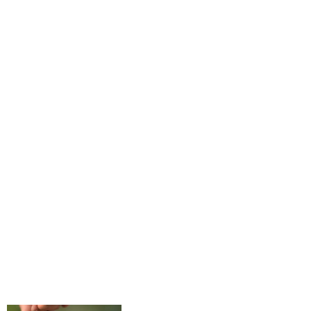
Ghép ngón chân vào bàn tay
để... dễ xin việc
Cụ ông 60 năm không tắm
CHUYỆN LẠ THẾ GIỚI
Cụ ông 80 tuổi khoe bạn gái
kém 40 tuổi, nói một câu gây
chú ý về tuổi già