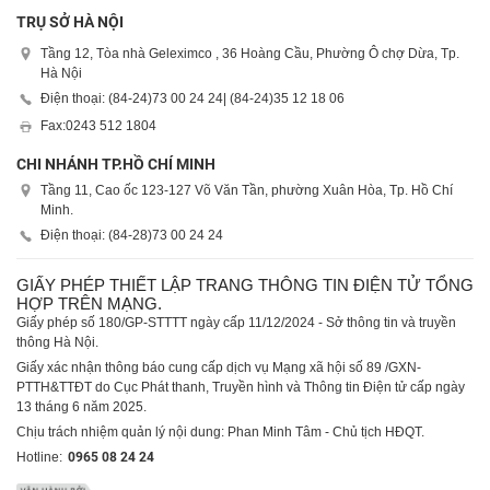
TRỤ SỞ HÀ NỘI
Tầng 12, Tòa nhà Geleximco , 36 Hoàng Cầu, Phường Ô chợ Dừa, Tp.
Hà Nội
Điện thoại: (84-24)
73 00 24 24
| (84-24)
35 12 18 06
Fax:
0243 512 1804
CHI NHÁNH TP.HỒ CHÍ MINH
Tầng 11, Cao ốc 123-127 Võ Văn Tần, phường Xuân Hòa, Tp. Hồ Chí
Minh.
Điện thoại: (84-28)
73 00 24 24
GIẤY PHÉP THIẾT LẬP TRANG THÔNG TIN ĐIỆN TỬ TỔNG
HỢP TRÊN MẠNG.
Giấy phép số 180/GP-STTTT ngày cấp 11/12/2024 - Sở thông tin và truyền
thông Hà Nội.
Giấy xác nhận thông báo cung cấp dịch vụ Mạng xã hội số 89 /GXN-
PTTH&TTĐT do Cục Phát thanh, Truyền hình và Thông tin Điện tử cấp ngày
13 tháng 6 năm 2025.
Chịu trách nhiệm quản lý nội dung: Phan Minh Tâm - Chủ tịch HĐQT.
Hotline:
0965 08 24 24