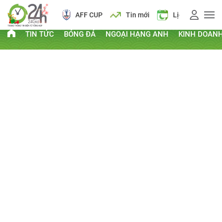
AFF CUP
Tin mới
Lịch vạn niên
TIN TỨC
BÓNG ĐÁ
NGOẠI HẠNG ANH
KINH DOAN
PHI THƯỜNG - KỲ QUẶC
Kỷ lục Guinness
Clip hay
Chuyện lạ
Thứ Sáu, ngày 24/01/2014 08:36 AM
CHIA SẺ