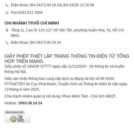
Điện thoại: (84-24)
73 00 24 24
| (84-24)
35 12 18 06
Fax:
0243 512 1804
CHI NHÁNH TP.HỒ CHÍ MINH
Tầng 11, Cao ốc 123-127 Võ Văn Tần, phường Xuân Hòa, Tp. Hồ Chí
Minh.
Điện thoại: (84-28)
73 00 24 24
GIẤY PHÉP THIẾT LẬP TRANG THÔNG TIN ĐIỆN TỬ TỔNG
HỢP TRÊN MẠNG.
Giấy phép số 180/GP-STTTT ngày cấp 11/12/2024 - Sở thông tin và truyền
thông Hà Nội.
Giấy xác nhận thông báo cung cấp dịch vụ Mạng xã hội số 89 /GXN-
PTTH&TTĐT do Cục Phát thanh, Truyền hình và Thông tin Điện tử cấp ngày
13 tháng 6 năm 2025.
Chịu trách nhiệm quản lý nội dung: Phan Minh Tâm - Chủ tịch HĐQT.
Hotline:
0965 08 24 24