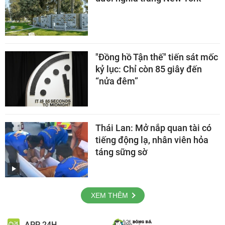
"Đồng hồ Tận thế" tiến sát mốc
kỷ lục: Chỉ còn 85 giây đến
“nửa đêm”
Thái Lan: Mở nắp quan tài có
tiếng động lạ, nhân viên hỏa
táng sững sờ
XEM THÊM
APP 24H