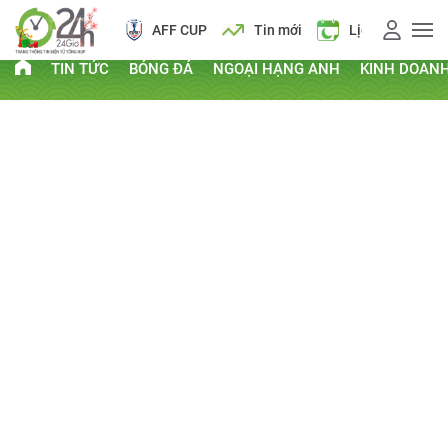
AFF CUP
Tin mới
Lịch vạn niên
TIN TỨC
BÓNG ĐÁ
NGOẠI HẠNG ANH
KINH DOAN
PHI THƯỜNG - KỲ QUẶC
Kỷ lục Guinness
Clip hay
Chuyện lạ
Thứ Bảy, ngày 03/05/2014 11:00 AM
CHIA SẺ