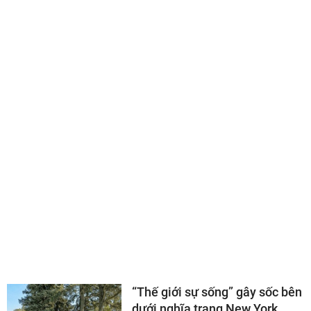
5 tháng, "nàng béo" thành lực
sỹ thế giới
CHUYỆN LẠ THẾ GIỚI
Cụ ông 80 tuổi khoe bạn gái
kém 40 tuổi, nói một câu gây
chú ý về tuổi già
“Thế giới sự sống” gây sốc bên
dưới nghĩa trang New York