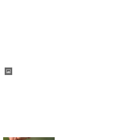
6 trường hợp lợn đẻ ra "voi" xôn
xao Việt Nam
Thú nuôi vịt hàng chục triệu
của dân chơi Sài Thành
CHUYỆN LẠ THẾ GIỚI
Cụ ông 80 tuổi khoe bạn gái
kém 40 tuổi, nói một câu gây
chú ý về tuổi già