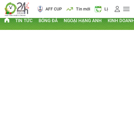
AFF CUP
Tin mới
Lịch vạn niên
TIN TỨC
BÓNG ĐÁ
NGOẠI HẠNG ANH
KINH DOAN
PHI THƯỜNG - KỲ QUẶC
Kỷ lục Guinness
Clip hay
Chuyện lạ
Thứ Tư, ngày 16/10/2013 07:41 AM
CHIA SẺ