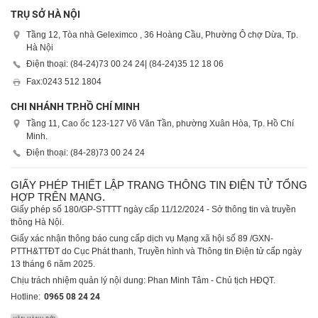
TRỤ SỞ HÀ NỘI
Tầng 12, Tòa nhà Geleximco , 36 Hoàng Cầu, Phường Ô chợ Dừa, Tp.
Hà Nội
Điện thoại: (84-24)
73 00 24 24
| (84-24)
35 12 18 06
Fax:
0243 512 1804
CHI NHÁNH TP.HỒ CHÍ MINH
Tầng 11, Cao ốc 123-127 Võ Văn Tần, phường Xuân Hòa, Tp. Hồ Chí
Minh.
Điện thoại: (84-28)
73 00 24 24
GIẤY PHÉP THIẾT LẬP TRANG THÔNG TIN ĐIỆN TỬ TỔNG
HỢP TRÊN MẠNG.
Giấy phép số 180/GP-STTTT ngày cấp 11/12/2024 - Sở thông tin và truyền
thông Hà Nội.
Giấy xác nhận thông báo cung cấp dịch vụ Mạng xã hội số 89 /GXN-
PTTH&TTĐT do Cục Phát thanh, Truyền hình và Thông tin Điện tử cấp ngày
13 tháng 6 năm 2025.
Chịu trách nhiệm quản lý nội dung: Phan Minh Tâm - Chủ tịch HĐQT.
Hotline:
0965 08 24 24