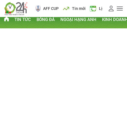
AFF CUP
Tin mới
Lịch vạn niên
TIN TỨC
BÓNG ĐÁ
NGOẠI HẠNG ANH
KINH DOAN
PHI THƯỜNG - KỲ QUẶC
Kỷ lục Guinness
Clip hay
Chuyện lạ
Thứ Tư, ngày 19/02/2014 17:58 PM