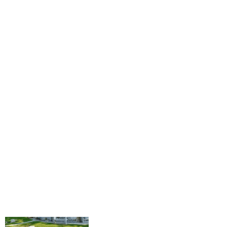
Ngôi nhà "thích" bị ô tô đâm
CHUYỆN LẠ THẾ GIỚI
Cụ ông 80 tuổi khoe bạn gái
kém 40 tuổi, nói một câu gây
chú ý về tuổi già
“Thế giới sự sống” gây sốc bên
dưới nghĩa trang New York