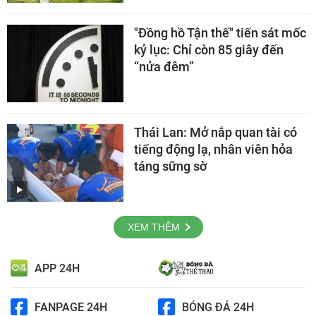
"Đồng hồ Tận thế" tiến sát mốc
kỷ lục: Chỉ còn 85 giây đến
“nửa đêm”
Thái Lan: Mở nắp quan tài có
tiếng động lạ, nhân viên hỏa
táng sững sờ
XEM THÊM
APP 24H
FANPAGE 24H
BÓNG ĐÁ 24H