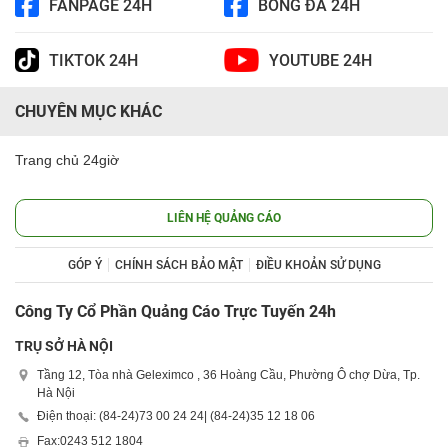
FANPAGE 24H
BÓNG ĐÁ 24H
TIKTOK 24H
YOUTUBE 24H
CHUYÊN MỤC KHÁC
Trang chủ 24giờ
LIÊN HỆ QUẢNG CÁO
GÓP Ý
CHÍNH SÁCH BẢO MẬT
ĐIỀU KHOẢN SỬ DỤNG
Công Ty Cổ Phần Quảng Cáo Trực Tuyến 24h
TRỤ SỞ HÀ NỘI
Tầng 12, Tòa nhà Geleximco , 36 Hoàng Cầu, Phường Ô chợ Dừa, Tp.
Hà Nội
Điện thoại: (84-24)
73 00 24 24
| (84-24)
35 12 18 06
Fax:
0243 512 1804