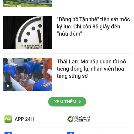
"Đồng hồ Tận thế" tiến sát mốc
kỷ lục: Chỉ còn 85 giây đến
“nửa đêm”
Thái Lan: Mở nắp quan tài có
tiếng động lạ, nhân viên hỏa
táng sững sờ
XEM THÊM
APP 24H