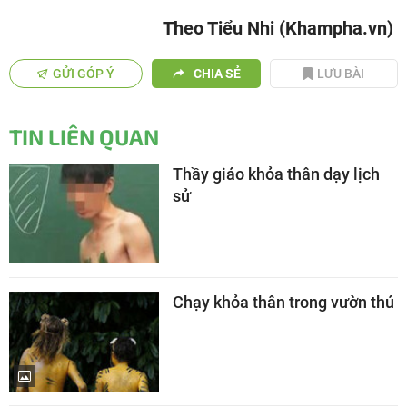
Theo Tiểu Nhi (Khampha.vn)
GỬI GÓP Ý
CHIA SẺ
LƯU BÀI
TIN LIÊN QUAN
Thầy giáo khỏa thân dạy lịch
sử
Chạy khỏa thân trong vườn thú