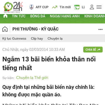
AFF CUP
Tin mới
Lịch vạn niên
TIN TỨC
BÓNG ĐÁ
NGOẠI HẠNG ANH
KINH DOAN
PHI THƯỜNG - KỲ QUẶC
Kỷ lục Guinness
Clip hay
Chuyện lạ
Chủ Nhật, ngày 02/03/2014 10:33 AM
CHIA SẺ
Ngắm 13 bãi biển khỏa thân nổi
tiếng nhất
Chuyện lạ Thế giới
Sự kiện:
Quy định tại những bãi biển này chính là:
không được mặc quần áo.