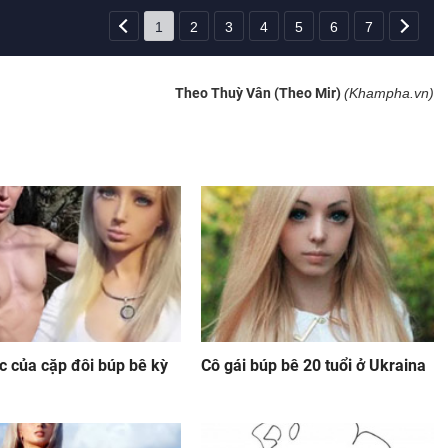
1
2
3
4
5
6
7
Theo Thuỳ Vân (Theo Mir)
(Khampha.vn)
c của cặp đôi búp bê kỳ
Cô gái búp bê 20 tuổi ở Ukraina