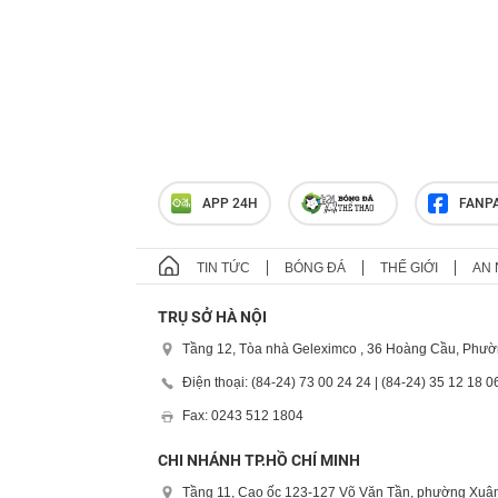
APP 24H
FANP
TIN TỨC
BÓNG ĐÁ
THẾ GIỚI
AN 
TRỤ SỞ HÀ NỘI
Tầng 12, Tòa nhà Geleximco , 36 Hoàng Cầu, Phườ
Điện thoại: (84-24) 73 00 24 24 | (84-24) 35 12 18 0
Fax: 0243 512 1804
CHI NHÁNH TP.HỒ CHÍ MINH
Tầng 11, Cao ốc 123-127 Võ Văn Tần, phường Xuân