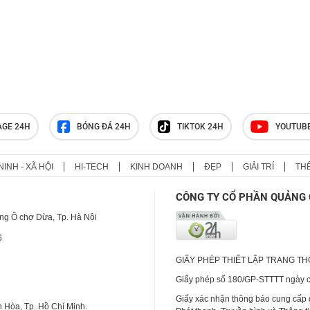
nữ
AGE 24H
BÓNG ĐÁ 24H
TIKTOK 24H
YOUTUB
NINH - XÃ HỘI
HI-TECH
KINH DOANH
ĐẸP
GIẢI TRÍ
TH
CÔNG TY CỔ PHẦN QUẢNG 
ng Ô chợ Dừa, Tp. Hà Nội
6
GIẤY PHÉP THIẾT LẬP TRANG T
Giấy phép số 180/GP-STTTT ngày cấ
Giấy xác nhận thông báo cung cấp
 Hòa, Tp. Hồ Chí Minh.