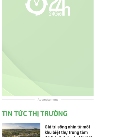
Advertisement
TIN TỨC THỊ TRƯỜNG
Giá trị sống nhìn từ một
khu biệt thự trung tâm