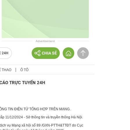
Advertisement
CHIA SẺ
E 24H
Ể THAO
Ô TÔ
CÁO TRỰC TUYẾN 24H
HÔNG TIN ĐIỆN TỬ TỔNG HỢP TRÊN MẠNG.
p 11/12/2024 - Sở thông tin và truyền thông Hà Nội.
 dịch vụ Mạng xã hội số 89 /GXN-PTTH&TTĐT do Cục