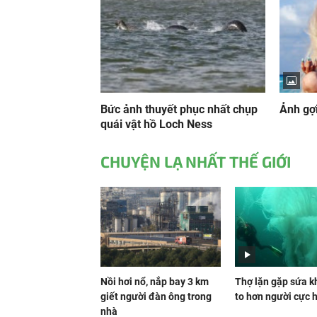
Bức ảnh thuyết phục nhất chụp
Ảnh gợ
quái vật hồ Loch Ness
CHUYỆN LẠ NHẤT THẾ GIỚI
Nồi hơi nổ, nắp bay 3 km
Thợ lặn gặp sứa k
giết người đàn ông trong
to hơn người cực 
nhà