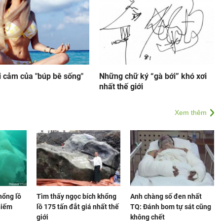
i cảm của "búp bê sống"
Những chữ ký “gà bới” khó xơi
nhất thế giới
Xem thêm
hổng lồ
Tìm thấy ngọc bích khổng
Anh chàng số đen nhất
hiếm
lồ 175 tấn đắt giá nhất thế
TQ: Đánh bom tự sát cũng
giới
không chết