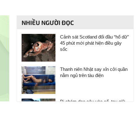
NHIỀU NGƯỜI ĐỌC
Cảnh sát Scotland đối đầu “hổ dữ”
45 phút mới phát hiện điều gây
sốc
Thanh niên Nhật say xỉn cởi quần
nằm ngủ trên tàu điện
Bị chém dao sâu vào cổ, tay giữ
đầu khỏi lệch đi gặp bác sĩ
10 người đàn ông có bộ ngực phụ