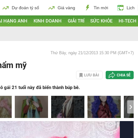
Dự đoán tỷ số
Giá vàng
Tin mới
Lịch
I HẠNG ANH
KINH DOANH
GIẢI TRÍ
SỨC KHỎE
HI-TECH
Thứ Bảy, ngày 21/12/2013 15:30 PM (GMT+7)
thẩm mỹ
LƯU BÀI
CHIA SẺ
ô gái 21 tuổi này đã biến thành búp bê.