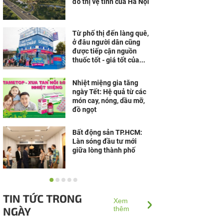
đô thị vệ tinh của Hà Nội
Từ phố thị đến làng quê,
ở đâu người dân cũng
được tiếp cận nguồn
thuốc tốt - giá tốt của...
Nhiệt miệng gia tăng
ngày Tết: Hệ quả từ các
món cay, nóng, dầu mỡ,
đồ ngọt
Bất động sản TP.HCM:
Làn sóng đầu tư mới
giữa lòng thành phố
“Thừa thắng xông lên”,
Đô thị nghỉ dưỡng Sun
TIN TỨC TRONG
Group Hà Nam lọt Top 10
Xem
NGÀY
Dự án nổi bật nhất...
thêm