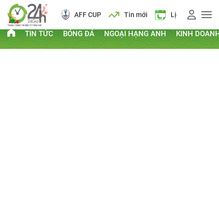
AFF CUP
Tin mới
Lịch vạn niên
TIN TỨC
BÓNG ĐÁ
NGOẠI HẠNG ANH
KINH DOAN
PHI THƯỜNG - KỲ QUẶC
Kỷ lục Guinness
Clip hay
Chuyện lạ
Thứ Hai, ngày 06/08/2012 08:19 AM
CHIA SẺ