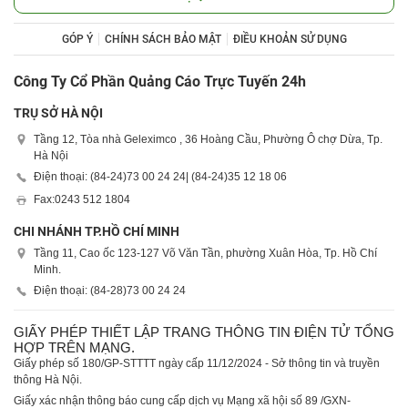
GÓP Ý
CHÍNH SÁCH BẢO MẬT
ĐIỀU KHOẢN SỬ DỤNG
Công Ty Cổ Phần Quảng Cáo Trực Tuyến 24h
TRỤ SỞ HÀ NỘI
Tầng 12, Tòa nhà Geleximco , 36 Hoàng Cầu, Phường Ô chợ Dừa, Tp.
Hà Nội
Điện thoại: (84-24)
73 00 24 24
| (84-24)
35 12 18 06
Fax:
0243 512 1804
CHI NHÁNH TP.HỒ CHÍ MINH
Tầng 11, Cao ốc 123-127 Võ Văn Tần, phường Xuân Hòa, Tp. Hồ Chí
Minh.
Điện thoại: (84-28)
73 00 24 24
GIẤY PHÉP THIẾT LẬP TRANG THÔNG TIN ĐIỆN TỬ TỔNG
HỢP TRÊN MẠNG.
Giấy phép số 180/GP-STTTT ngày cấp 11/12/2024 - Sở thông tin và truyền
thông Hà Nội.
Giấy xác nhận thông báo cung cấp dịch vụ Mạng xã hội số 89 /GXN-