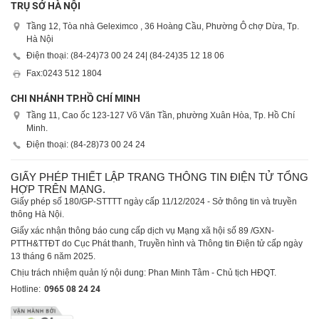
TRỤ SỞ HÀ NỘI
Tầng 12, Tòa nhà Geleximco , 36 Hoàng Cầu, Phường Ô chợ Dừa, Tp.
Hà Nội
Điện thoại: (84-24)
73 00 24 24
| (84-24)
35 12 18 06
Fax:
0243 512 1804
CHI NHÁNH TP.HỒ CHÍ MINH
Tầng 11, Cao ốc 123-127 Võ Văn Tần, phường Xuân Hòa, Tp. Hồ Chí
Minh.
Điện thoại: (84-28)
73 00 24 24
GIẤY PHÉP THIẾT LẬP TRANG THÔNG TIN ĐIỆN TỬ TỔNG
HỢP TRÊN MẠNG.
Giấy phép số 180/GP-STTTT ngày cấp 11/12/2024 - Sở thông tin và truyền
thông Hà Nội.
Giấy xác nhận thông báo cung cấp dịch vụ Mạng xã hội số 89 /GXN-
PTTH&TTĐT do Cục Phát thanh, Truyền hình và Thông tin Điện tử cấp ngày
13 tháng 6 năm 2025.
Chịu trách nhiệm quản lý nội dung: Phan Minh Tâm - Chủ tịch HĐQT.
Hotline:
0965 08 24 24