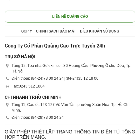
LIÊN HỆ QUẢNG CÁO
GÓP Ý
CHÍNH SÁCH BẢO MẬT
ĐIỀU KHOẢN SỬ DỤNG
Công Ty Cổ Phần Quảng Cáo Trực Tuyến 24h
TRỤ SỞ HÀ NỘI
Tầng 12, Tòa nhà Geleximco , 36 Hoàng Cầu, Phường Ô chợ Dừa, Tp.
Hà Nội
Điện thoại: (84-24)
73 00 24 24
| (84-24)
35 12 18 06
Fax:
0243 512 1804
CHI NHÁNH TP.HỒ CHÍ MINH
Tầng 11, Cao ốc 123-127 Võ Văn Tần, phường Xuân Hòa, Tp. Hồ Chí
Minh.
Điện thoại: (84-28)
73 00 24 24
GIẤY PHÉP THIẾT LẬP TRANG THÔNG TIN ĐIỆN TỬ TỔNG
HỢP TRÊN MẠNG.