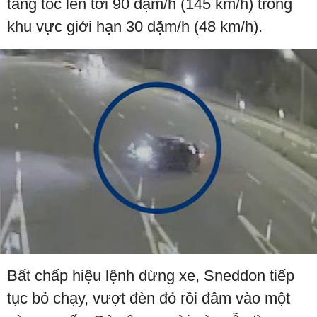
tăng tốc lên tới 90 dặm/h (145 km/h) trong
khu vực giới hạn 30 dặm/h (48 km/h).
Bất chấp hiệu lệnh dừng xe, Sneddon tiếp
tục bỏ chạy, vượt đèn đỏ rồi đâm vào một