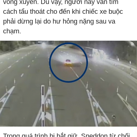
vòng xuyến. Dù vậy, người này vẫn tìm
cách tẩu thoát cho đến khi chiếc xe buộc
phải dừng lại do hư hỏng nặng sau va
chạm.
Trong quá trình bị bắt giữ, Sneddon từ chối