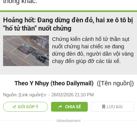
thông khác.
Hoảng hốt: Đang dừng đèn đỏ, hai xe ô tô bị
"hố tử thần" nuốt chửng
Chứng kiến cảnh hố tử thần sụt
nuốt chửng hai chiếc xe đang
dừng đèn đỏ, người dân vội vàng
chạy đến giúp đỡ các tài xế.
Theo Y Nhụy (theo Dailymail)
([Tên nguồn])
Nguồn: [Link nguồn]
-
26/02/2026 21:10 PM
GỬI GÓP Ý
CHIA SẺ
LƯU BÀI