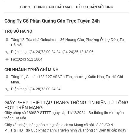
GÓP Ý
CHÍNH SÁCH BẢO MẬT
ĐIỀU KHOẢN SỬ DỤNG
Công Ty Cổ Phần Quảng Cáo Trực Tuyến 24h
TRỤ SỞ HÀ NỘI
Tầng 12, Tòa nhà Geleximco , 36 Hoàng Cầu, Phường Ô chợ Dừa, Tp.
Hà Nội
Điện thoại: (84-24)
73 00 24 24
| (84-24)
35 12 18 06
Fax:
0243 512 1804
CHI NHÁNH TP.HỒ CHÍ MINH
Tầng 11, Cao ốc 123-127 Võ Văn Tần, phường Xuân Hòa, Tp. Hồ Chí
Minh.
Điện thoại: (84-28)
73 00 24 24
GIẤY PHÉP THIẾT LẬP TRANG THÔNG TIN ĐIỆN TỬ TỔNG
HỢP TRÊN MẠNG.
Giấy phép số 180/GP-STTTT ngày cấp 11/12/2024 - Sở thông tin và truyền
thông Hà Nội.
Giấy xác nhận thông báo cung cấp dịch vụ Mạng xã hội số 89 /GXN-
PTTH&TTĐT do Cục Phát thanh, Truyền hình và Thông tin Điện tử cấp ngày