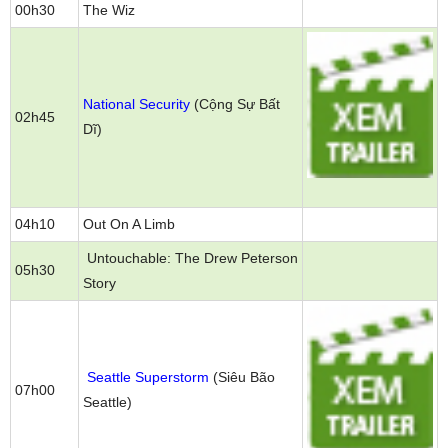
00h30
The Wiz
National Security
(Cộng Sự Bất
02h45
Dĩ)
04h10
Out On A Limb
Untouchable: The Drew Peterson
05h30
Story
Seattle Superstorm
(Siêu Bão
07h00
Seattle)