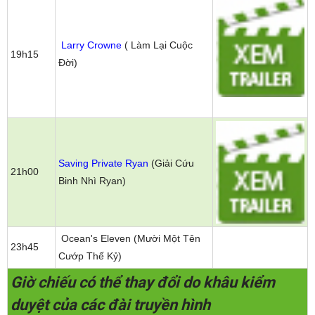
Larry Crowne
( Làm Lại Cuộc
19h15
Đời)
Saving Private Ryan
(Giải Cứu
21h00
Binh Nhì Ryan)
Ocean's Eleven (Mười Một Tên
23h45
Cướp Thế Kỷ)
Giờ chiếu có thể thay đổi do khâu kiểm
duyệt của các đài truyền hình