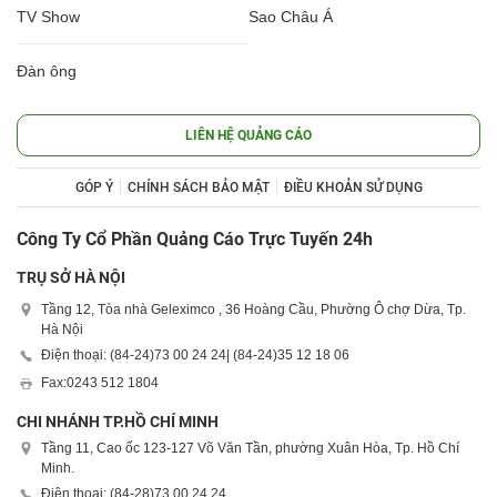
TV Show
Sao Châu Á
Đàn ông
LIÊN HỆ QUẢNG CÁO
GÓP Ý
CHÍNH SÁCH BẢO MẬT
ĐIỀU KHOẢN SỬ DỤNG
Công Ty Cổ Phần Quảng Cáo Trực Tuyến 24h
TRỤ SỞ HÀ NỘI
Tầng 12, Tòa nhà Geleximco , 36 Hoàng Cầu, Phường Ô chợ Dừa, Tp.
Hà Nội
Điện thoại: (84-24)
73 00 24 24
| (84-24)
35 12 18 06
Fax:
0243 512 1804
CHI NHÁNH TP.HỒ CHÍ MINH
Tầng 11, Cao ốc 123-127 Võ Văn Tần, phường Xuân Hòa, Tp. Hồ Chí
Minh.
Điện thoại: (84-28)
73 00 24 24