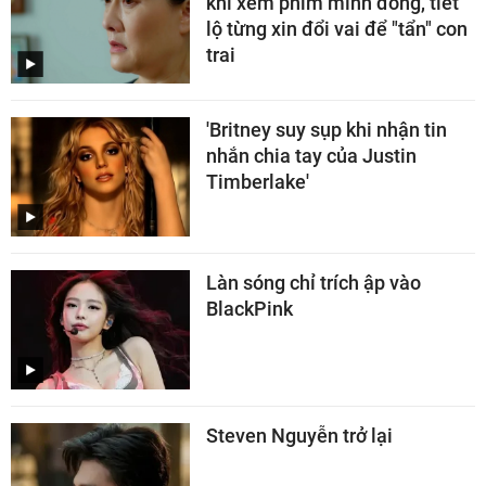
khi xem phim mình đóng, tiết
lộ từng xin đổi vai để "tẩn" con
trai
'Britney suy sụp khi nhận tin
nhắn chia tay của Justin
Timberlake'
Làn sóng chỉ trích ập vào
BlackPink
Steven Nguyễn trở lại