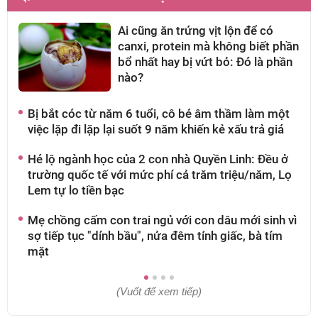
Ai cũng ăn trứng vịt lộn để có
canxi, protein mà không biết phần
bổ nhất hay bị vứt bỏ: Đó là phần
nào?
Bị bắt cóc từ năm 6 tuổi, cô bé âm thầm làm một
A
việc lặp đi lặp lại suốt 9 năm khiến kẻ xấu trả giá
g
t
Hé lộ ngành học của 2 con nhà Quyền Linh: Đều ở
trường quốc tế với mức phí cả trăm triệu/năm, Lọ
H
Lem tự lo tiền bạc
m
Mẹ chồng cấm con trai ngủ với con dâu mới sinh vì
N
sợ tiếp tục "dính bầu", nửa đêm tỉnh giấc, bà tím
n
mặt
(Vuốt để xem tiếp)