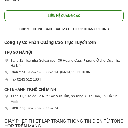
LIÊN HỆ QUẢNG CÁO
GÓP Ý
CHÍNH SÁCH BẢO MẬT
ĐIỀU KHOẢN SỬ DỤNG
Công Ty Cổ Phần Quảng Cáo Trực Tuyến 24h
TRỤ SỞ HÀ NỘI
Tầng 12, Tòa nhà Geleximco , 36 Hoàng Cầu, Phường Ô chợ Dừa, Tp.
Hà Nội
Điện thoại: (84-24)
73 00 24 24
| (84-24)
35 12 18 06
Fax:
0243 512 1804
CHI NHÁNH TP.HỒ CHÍ MINH
Tầng 11, Cao ốc 123-127 Võ Văn Tần, phường Xuân Hòa, Tp. Hồ Chí
Minh.
Điện thoại: (84-28)
73 00 24 24
GIẤY PHÉP THIẾT LẬP TRANG THÔNG TIN ĐIỆN TỬ TỔNG
HỢP TRÊN MẠNG.