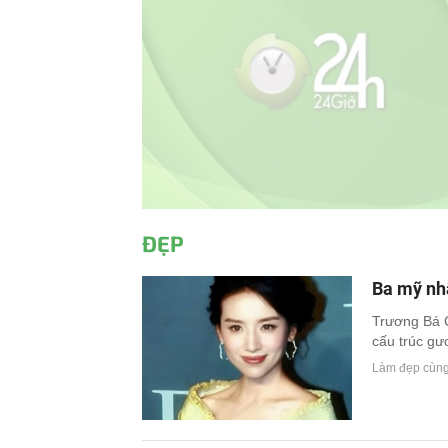
ĐẸP
Ba mỹ nhâ
Trương Bá C
cấu trúc gư
Làm đẹp cùn