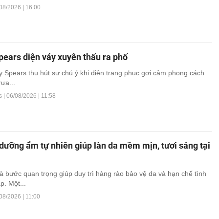
08/2026 | 16:00
pears diện váy xuyên thấu ra phố
ey Spears thu hút sự chú ý khi diện trang phục gợi cảm phong cách
rưa...
s |
06/08/2026 | 11:58
dưỡng ẩm tự nhiên giúp làn da mềm mịn, tươi sáng tại
 bước quan trọng giúp duy trì hàng rào bảo vệ da và hạn chế tình
p. Một...
08/2026 | 11:00