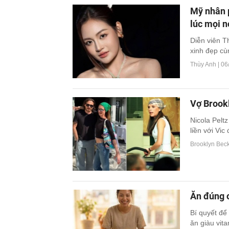
Mỹ nhân p
lúc mọi n
Diễn viên T
xinh đẹp cù
Thùy Anh |
06
Vợ Brook
Nicola Pelt
liền với Vic 
Brooklyn Bec
Ăn đúng c
Bí quyết để
ăn giàu vita