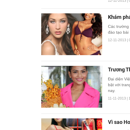
12-11-2013 | 
Khám phá
Các trường 
đào tạo bài
12-11-2013 | 
Trương Th
Đại diện Vi
bật với tra
nay.
11-11-2013 | 
Vì sao Ho