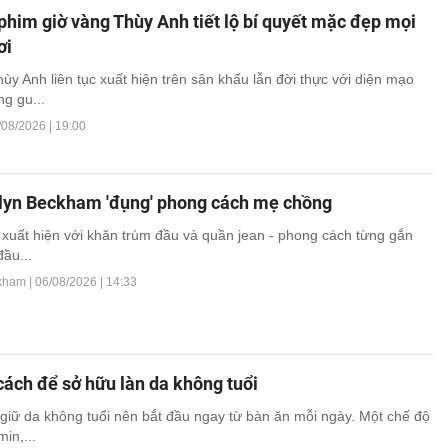
him giờ vàng Thùy Anh tiết lộ bí quyết mặc đẹp mọi
ơi
hùy Anh liên tục xuất hiện trên sân khấu lẫn đời thực với diện mạo
ng gu...
/08/2026 | 19:00
lyn Beckham 'đụng' phong cách mẹ chồng
z xuất hiện với khăn trùm đầu và quần jean - phong cách từng gắn
đầu...
kham |
06/08/2026 | 14:33
ách để sở hữu làn da không tuổi
 giữ da không tuổi nên bắt đầu ngay từ bàn ăn mỗi ngày. Một chế độ
min,...