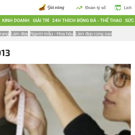
Đoán tỷ số
Lịch
KINH DOANH
GIẢI TRÍ
24H THÍCH BÓNG ĐÁ - THỂ THAO
SỨC
trang
Làm đẹp
Người mẫu - Hoa hậu
Làm đẹp cùng sao
13