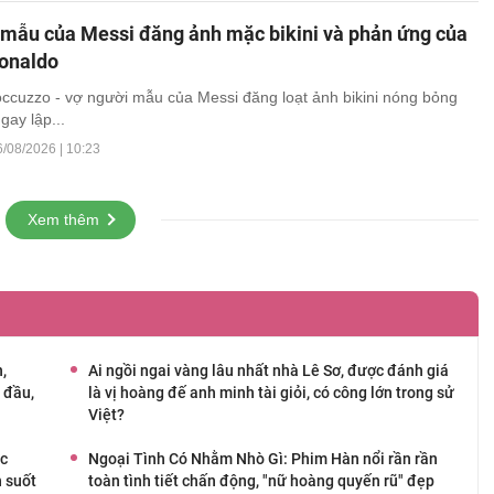
 mẫu của Messi đăng ảnh mặc bikini và phản ứng của
Ronaldo
ccuzzo - vợ người mẫu của Messi đăng loạt ảnh bikini nóng bỏng
gay lập...
6/08/2026 | 10:23
Xem thêm
,
Ai ngồi ngai vàng lâu nhất nhà Lê Sơ, được đánh giá
 đầu,
là vị hoàng đế anh minh tài giỏi, có công lớn trong sử
Việt?
ức
Ngoại Tình Có Nhằm Nhò Gì: Phim Hàn nổi rần rần
n suốt
toàn tình tiết chấn động, "nữ hoàng quyến rũ" đẹp