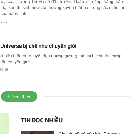
 bại của Trương Thi May ở đấu trường Hoàn vũ, cùng thẳng thắn
 tại sao thí sinh nước ta thường xuyên thất bại trong các cuộc thi
 của hành tinh.
12:02
Universe bị chê như chuyển giới
 sở hữu thân hình tuyệt đẹp nhưng gương mặt lại bị chê thô cứng
ẫu chuyển giới.
03:59
Xem thêm
TIN ĐỌC NHIỀU
Gia sản đồ sộ của Mai Phương