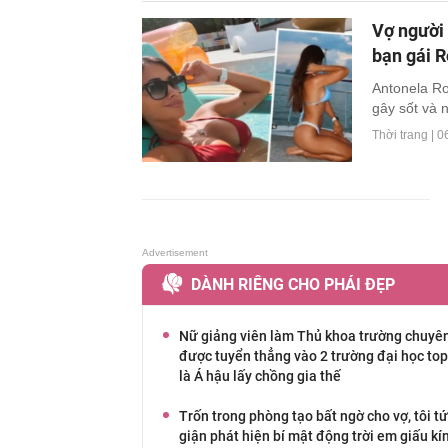
Vợ người
bạn gái 
Antonela Ro
gây sốt và n
Thời trang |
0
DÀNH RIÊNG CHO PHÁI ĐẸP
Nữ giảng viên làm Thủ khoa trường chuyên
được tuyển thẳng vào 2 trường đại học top
là Á hậu lấy chồng gia thế
Trốn trong phòng tạo bất ngờ cho vợ, tôi t
giận phát hiện bí mật động trời em giấu kí