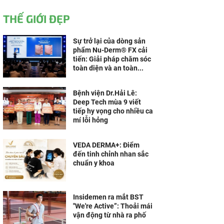
THẾ GIỚI ĐẸP
Sự trở lại của dòng sản
phẩm Nu-Derm® FX cải
tiến: Giải pháp chăm sóc
toàn diện và an toàn...
Bệnh viện Dr.Hải Lê:
Deep Tech mùa 9 viết
tiếp hy vọng cho nhiều ca
mí lỗi hỏng
VEDA DERMA+: Điểm
đến tinh chỉnh nhan sắc
chuẩn y khoa
Insidemen ra mắt BST
"We're Active”: Thoải mái
vận động từ nhà ra phố