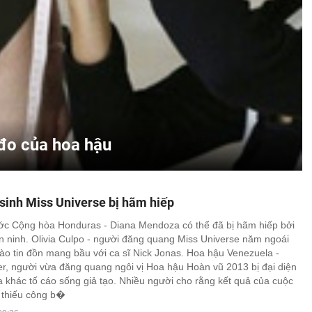
đo của hoa hậu
í sinh Miss Universe bị hãm hiếp
ớc Cộng hòa Honduras - Diana Mendoza có thể đã bị hãm hiếp bởi
n ninh. Olivia Culpo - người đăng quang Miss Universe năm ngoái
ào tin đồn mang bầu với ca sĩ Nick Jonas. Hoa hậu Venezuela -
ler, người vừa đăng quang ngôi vị Hoa hậu Hoàn vũ 2013 bị đại diện
a khác tố cáo sống giả tạo. Nhiều người cho rằng kết quả của cuộc
 thiếu công b�