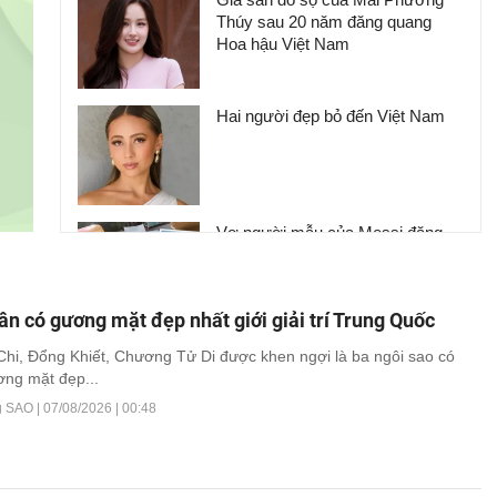
Thúy sau 20 năm đăng quang
Hoa hậu Việt Nam
Hai người đẹp bỏ đến Việt Nam
Vợ người mẫu của Messi đăng
ảnh mặc bikini và phản ứng của
bạn gái Ronaldo
n có gương mặt đẹp nhất giới giải trí Trung Quốc
Britney Spears diện váy xuyên
hi, Đổng Khiết, Chương Tử Di được khen ngợi là ba ngôi sao có
thấu ra phố
ơng mặt đẹp...
g SAO |
07/08/2026 | 00:48