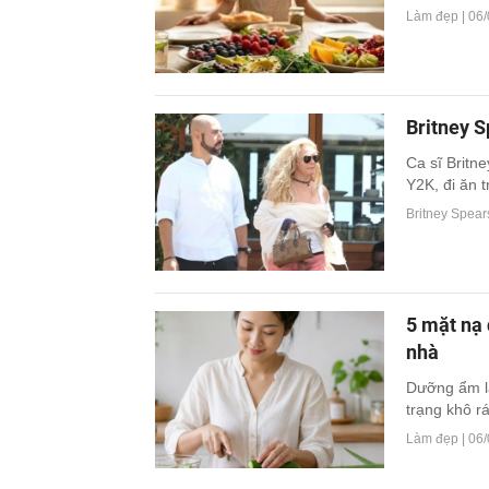
Làm đẹp |
06/
Britney S
Ca sĩ Britn
Y2K, đi ăn t
Britney Spear
5 mặt nạ 
nhà
Dưỡng ẩm là
trạng khô rá
Làm đẹp |
06/