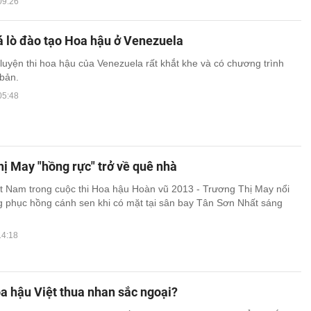
09:26
 lò đào tạo Hoa hậu ở Venezuela
luyện thi hoa hậu của Venezuela rất khắt khe và có chương trình
 bản.
05:48
ị May "hồng rực" trở về quê nhà
ệt Nam trong cuộc thi Hoa hậu Hoàn vũ 2013 - Trương Thị May nổi
ng phục hồng cánh sen khi có mặt tại sân bay Tân Sơn Nhất sáng
14:18
a hậu Việt thua nhan sắc ngoại?