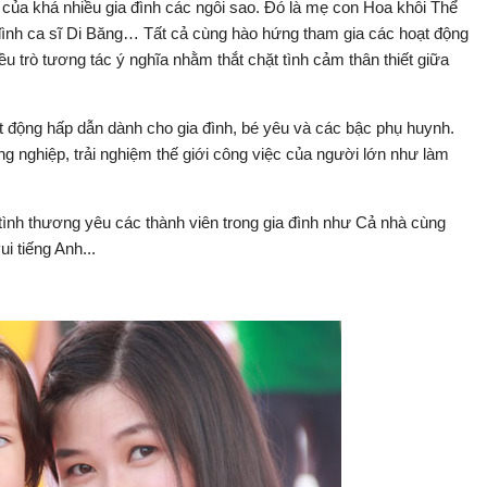
của khá nhiều gia đình các ngôi sao. Đó là mẹ con Hoa khôi Thể
 đình ca sĩ Di Băng… Tất cả cùng hào hứng tham gia các hoạt động
iều trò tương tác ý nghĩa nhằm thắt chặt tình cảm thân thiết giữa
ạt động hấp dẫn dành cho gia đình, bé yêu và các bậc phụ huynh.
 nghiệp, trải nghiệm thế giới công việc của người lớn như làm
.
t tình thương yêu các thành viên trong gia đình như Cả nhà cùng
i tiếng Anh...