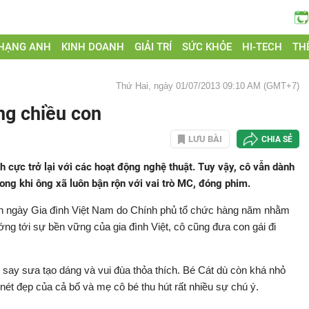
 HẠNG ANH
KINH DOANH
GIẢI TRÍ
SỨC KHỎE
HI-TECH
THẾ
Thứ Hai, ngày 01/07/2013 09:10 AM (GMT+7)
ng chiều con
LƯU BÀI
CHIA SẺ
h cực trở lại với các hoạt động nghệ thuật. Tuy vậy, cô vẫn dành
ong khi ông xã luôn bận rộn với vai trò MC, đóng phim.
ân ngày Gia đình Việt Nam do Chính phủ tổ chức hàng năm nhằm
ướng tới sự bền vững của gia đình Việt, cô cũng đưa con gái đi
say sưa tạo dáng và vui đùa thỏa thích. Bé Cát dù còn khá nhỏ
nét đẹp của cả bố và mẹ cô bé thu hút rất nhiều sự chú ý.