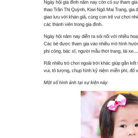
Ngày hội gia đình năm nay còn có sự tham gia 
thao Trần Thị Quỳnh, Kiwi Ngô Mai Trang, gia
giao lưu với khán giả, cùng con trẻ vui chơi nh
các thành viên trong gia đình.
Ngày hội năm nay diễn ra sôi nổi với nhiều ho
Các bé được tham gia vào nhiều mô hình hướng
phi công, bác sĩ, người mẫu thời trang, lái xe...
Rất nhiều trò chơi ngoài trời khác giúp gắn kế
vui, tô tượng, chụp hình kỷ niệm miễn phí, đố vu
Một số hình ảnh tại sự kiện này: