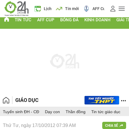
Giá vàng
Lịch
Tin mới
AFF Cup
Giá
TIN TỨC
AFF CUP
BÓNG ĐÁ
KINH DOANH
GIẢI T
GIÁO DỤC
Tuyển sinh ĐH - CĐ
Dạy con
Thần đồng
Tin tức giáo dục
Thứ Tư, ngày 17/10/2012 07:39 AM
CHIA SẺ