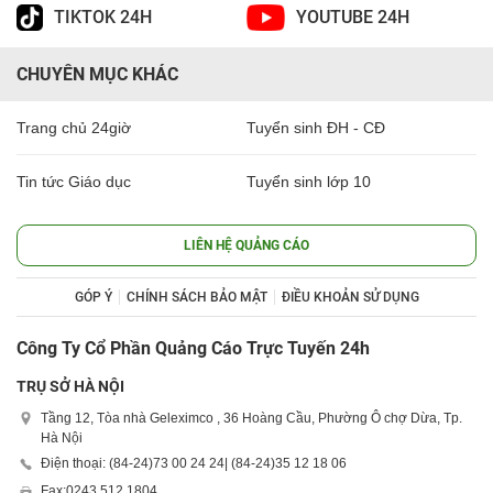
TIKTOK 24H
YOUTUBE 24H
CHUYÊN MỤC KHÁC
Trang chủ 24giờ
Tuyển sinh ĐH - CĐ
Tin tức Giáo dục
Tuyển sinh lớp 10
LIÊN HỆ QUẢNG CÁO
GÓP Ý
CHÍNH SÁCH BẢO MẬT
ĐIỀU KHOẢN SỬ DỤNG
Công Ty Cổ Phần Quảng Cáo Trực Tuyến 24h
TRỤ SỞ HÀ NỘI
Tầng 12, Tòa nhà Geleximco , 36 Hoàng Cầu, Phường Ô chợ Dừa, Tp.
Hà Nội
Điện thoại: (84-24)
73 00 24 24
| (84-24)
35 12 18 06
Fax:
0243 512 1804