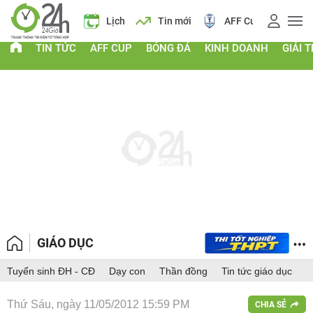
 vàng
Lịch
Tin mới
AFF Cup
Giá vàng
TIN TỨC
AFF CUP
BÓNG ĐÁ
KINH DOANH
GIẢI T
GIÁO DỤC
Tuyển sinh ĐH - CĐ
Dạy con
Thần đồng
Tin tức giáo dục
Thứ Sáu, ngày 11/05/2012 15:59 PM
CHIA SẺ