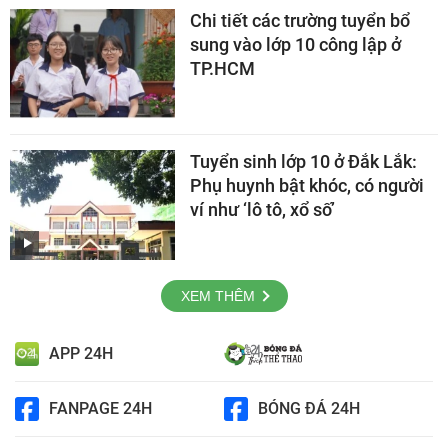
Chi tiết các trường tuyển bổ
sung vào lớp 10 công lập ở
TP.HCM
Tuyển sinh lớp 10 ở Đắk Lắk:
Phụ huynh bật khóc, có người
ví như ‘lô tô, xổ số’
XEM THÊM
APP 24H
FANPAGE 24H
BÓNG ĐÁ 24H