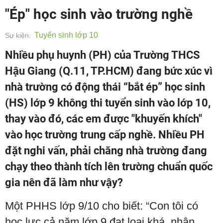
"Ép" học sinh vào trường nghề
Tuyển sinh lớp 10
Sự kiện:
Nhiều phụ huynh (PH) của Trường THCS
Hậu Giang (Q.11, TP.HCM) đang bức xúc vì
nhà trường có động thái “bắt ép” học sinh
(HS) lớp 9 không thi tuyển sinh vào lớp 10,
thay vào đó, các em được "khuyến khích"
vào học trường trung cấp nghề. Nhiều PH
đặt nghi vấn, phải chăng nhà trường đang
chạy theo thành tích lên trường chuẩn quốc
gia nên đã làm như vậy?
Một PHHS lớp 9/10 cho biết: “Con tôi có
học lực cả năm lớp 9 đạt loại khá, nhận