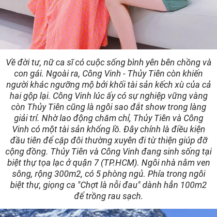
Về đời tư, nữ ca sĩ có cuộc sống bình yên bên chồng và
con gái. Ngoài ra, Công Vinh - Thủy Tiên còn khiến
người khác ngưỡng mộ bởi khối tài sản kếch xù của cả
hai gộp lại. Công Vinh lúc ấy có sự nghiệp vững vàng
còn Thủy Tiên cũng là ngôi sao đắt show trong làng
giải trí. Nhờ lao động chăm chỉ, Thủy Tiên và Công
Vinh có một tài sản khổng lồ. Đây chính là điều kiện
đầu tiên để cặp đôi thường xuyên đi từ thiện giúp đỡ
cộng đồng. Thủy Tiên và Công Vinh đang sinh sống tại
biệt thự tọa lạc ở quận 7 (TP.HCM). Ngôi nhà nằm ven
sông, rộng 300m2, có 5 phòng ngủ. Phía trong ngôi
biệt thự, giọng ca "Chợt là nỗi đau" dành hẳn 100m2
để trồng rau sạch.