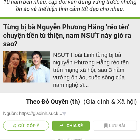
10 năm bên nhau, cặp đôi vẫn đứng vững trước những
ồn ào và thể hiện tình cảm tốt đẹp cho nhau.
Từng bị bà Nguyễn Phương Hằng 'réo tên'
chuyện tiền từ thiện, nam NSƯT này giờ ra
sao?
NSƯT Hoài Linh từng bị bà
Nguyễn Phương Hằng réo tên
trên mạng xã hội, sau 3 năm
vướng ồn ào, cuộc sống của
nam nghệ sĩ...
Theo Đỗ Quyên (th)
(Gia đình & Xã hội)
Nguồn: https://giadinh.suck...
GỬI GÓP Ý
CHIA SẺ
LƯU BÀI