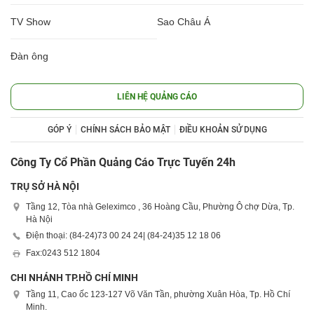
TV Show
Sao Châu Á
Đàn ông
LIÊN HỆ QUẢNG CÁO
GÓP Ý
CHÍNH SÁCH BẢO MẬT
ĐIỀU KHOẢN SỬ DỤNG
Công Ty Cổ Phần Quảng Cáo Trực Tuyến 24h
TRỤ SỞ HÀ NỘI
Tầng 12, Tòa nhà Geleximco , 36 Hoàng Cầu, Phường Ô chợ Dừa, Tp.
Hà Nội
Điện thoại: (84-24)
73 00 24 24
| (84-24)
35 12 18 06
Fax:
0243 512 1804
CHI NHÁNH TP.HỒ CHÍ MINH
Tầng 11, Cao ốc 123-127 Võ Văn Tần, phường Xuân Hòa, Tp. Hồ Chí
Minh.