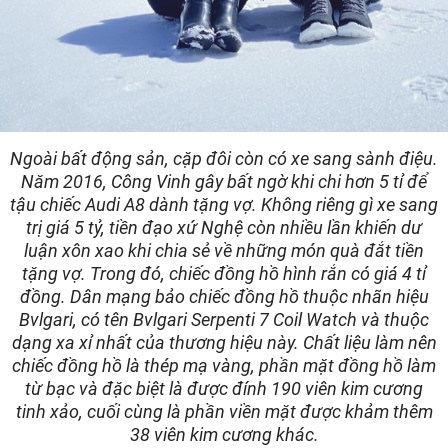
Ngoài bất động sản, cặp đôi còn có xe sang sành điệu.
Năm 2016, Công Vinh gây bất ngờ khi chi hơn 5 tỉ để
tậu chiếc Audi A8 dành tặng vợ. Không riêng gì xe sang
trị giá 5 tỷ, tiền đạo xứ Nghệ còn nhiều lần khiến dư
luận xôn xao khi chia sẻ về những món quà đắt tiền
tặng vợ. Trong đó, chiếc đồng hồ hình rắn có giá 4 tỉ
đồng. Dân mạng bảo chiếc đồng hồ thuộc nhãn hiệu
Bvlgari, có tên Bvlgari Serpenti 7 Coil Watch và thuộc
dạng xa xỉ nhất của thương hiệu này. Chất liệu làm nên
chiếc đồng hồ là thép mạ vàng, phần mặt đồng hồ làm
từ bạc và đặc biệt là được đính 190 viên kim cương
tinh xảo, cuối cùng là phần viền mặt được khảm thêm
38 viên kim cương khác.