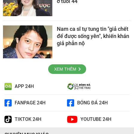
ở tuổi 44
Nam ca sĩ tự tung tin "giả chết
để được sống yên", khiến khán
giả phẫn nộ
XEM THÊM
APP 24H
FANPAGE 24H
BÓNG ĐÁ 24H
TIKTOK 24H
YOUTUBE 24H