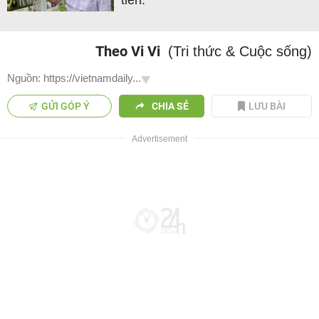
tiền.
Theo Vi Vi
(Tri thức & Cuộc sống)
Nguồn: https://vietnamdaily...
GỬI GÓP Ý
CHIA SẺ
LƯU BÀI