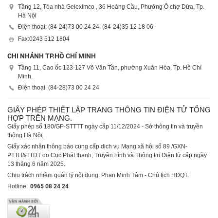
Tầng 12, Tòa nhà Geleximco , 36 Hoàng Cầu, Phường Ô chợ Dừa, Tp.
Hà Nội
Điện thoại: (84-24)
73 00 24 24
| (84-24)
35 12 18 06
Fax:
0243 512 1804
CHI NHÁNH TP.HỒ CHÍ MINH
Tầng 11, Cao ốc 123-127 Võ Văn Tần, phường Xuân Hòa, Tp. Hồ Chí
Minh.
Điện thoại: (84-28)
73 00 24 24
GIẤY PHÉP THIẾT LẬP TRANG THÔNG TIN ĐIỆN TỬ TỔNG
HỢP TRÊN MẠNG.
Giấy phép số 180/GP-STTTT ngày cấp 11/12/2024 - Sở thông tin và truyền
thông Hà Nội.
Giấy xác nhận thông báo cung cấp dịch vụ Mạng xã hội số 89 /GXN-
PTTH&TTĐT do Cục Phát thanh, Truyền hình và Thông tin Điện tử cấp ngày
13 tháng 6 năm 2025.
Chịu trách nhiệm quản lý nội dung: Phan Minh Tâm - Chủ tịch HĐQT.
Hotline:
0965 08 24 24