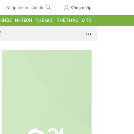
Đăng nhập
 KHỎE
HI-TECH
THẾ GIỚI
THỂ THAO
Ô TÔ
g