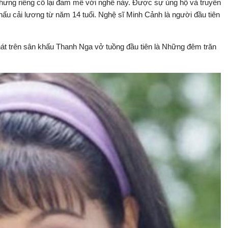
hưng riêng cô lại đam mê với nghề này. Được sự ủng hộ và truyền
u cải lương từ năm 14 tuổi. Nghệ sĩ Minh Cảnh là người đầu tiên
t trên sân khấu Thanh Nga vở tuồng đầu tiên là Những đêm trăn