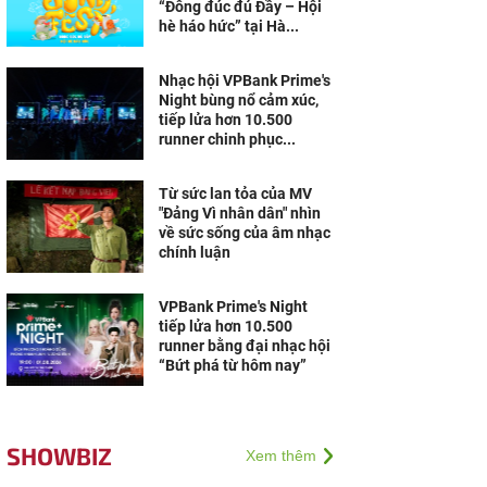
“Đông đúc đủ Đầy – Hội
hè háo hức” tại Hà...
Nhạc hội VPBank Prime's
Night bùng nổ cảm xúc,
tiếp lửa hơn 10.500
runner chinh phục...
Từ sức lan tỏa của MV
"Đảng Vì nhân dân" nhìn
về sức sống của âm nhạc
chính luận
VPBank Prime's Night
tiếp lửa hơn 10.500
runner bằng đại nhạc hội
“Bứt phá từ hôm nay”
SHOWBIZ
Xem thêm