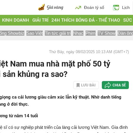
Đoán tỷ số
Lịch
KINH DOANH
GIẢI TRÍ
24H THÍCH BÓNG ĐÁ - THỂ THAO
SỨC
ống Showbiz
Sao Việt
Tin tức giải trí
Nhạc
Phim
TV Show
Đàn ôn
Thứ Bảy, ngày 08/02/2025 10:13 AM (GMT+7)
ệt Nam mua nhà mặt phố 50 tỷ
i sản khủng ra sao?
LƯU BÀI
CHIA SẺ
iọng ca cải lương giàu cảm xúc lẫn kỹ thuật. Nhờ danh tiếng
ng ở đời thực.
ơng từ năm 14 tuổi
ĩ có sự nghiệp phát triển của làng cải lương Việt Nam. Gia đình