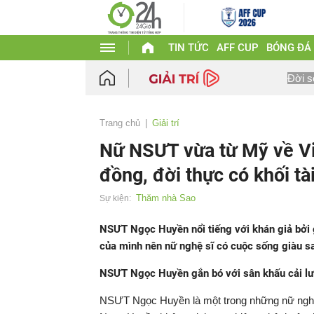
TIN TỨC
AFF CUP
BÓNG ĐÁ
Đời s
Trang chủ
Giải trí
Nữ NSƯT vừa từ Mỹ về Vi
đồng, đời thực có khối tà
Thăm nhà Sao
Sự kiện:
NSƯT Ngọc Huyền nổi tiếng với khán giả bởi g
của mình nên nữ nghệ sĩ có cuộc sống giàu sa
NSƯT Ngọc Huyền gắn bó với sân khấu cải lư
NSƯT Ngọc Huyền là một trong những nữ nghệ s