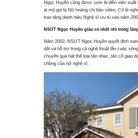
Ngọc Huyền cũng được xem là diễn viên xuất h
ái mộ gọi là Nữ hoàng chi bảo video. Cô là ng
trao tặng danh hiệu Nghệ sĩ ưu tú vào năm 200
NSƯT Ngọc Huyền giàu có nhất nhì trong làng
Năm 2002, NSƯT Ngọc Huyền quyết định sang 
dắt và hỗ trợ trong cả nghệ thuật lẫn cuộc số
chuyển qua hát thể loại tân nhạc, tân cổ giao
chồng của nữ nghệ sĩ.