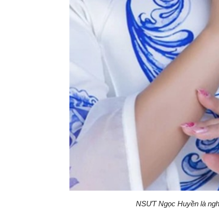
NSƯT Ngọc Huyền là nghệ 