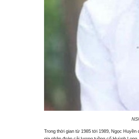
NSƯ
Trong thời gian từ 1985 tới 1989, Ngọc Huyền 
gia nhập đoàn cải lương tuồng cổ Huỳnh Long