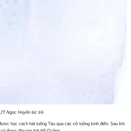
T Ngọc Huyền lúc trẻ.
được học cách hát tuồng Tàu qua các vở tuồng kinh điển. Sau khi
, cô được đào tạo hát Hồ Quảng.