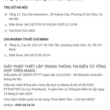
TRỤ SỞ HÀ NỘI
Tầng 12, Tòa nhà Geleximco , 36 Hoàng Cầu, Phường Ô chợ Dừa, Tp.
Hà Nội
Điện thoại: (84-24)
73 00 24 24
| (84-24)
35 12 18 06
Fax:
0243 512 1804
CHI NHÁNH TP.HỒ CHÍ MINH
Tầng 11, Cao ốc 123-127 Võ Văn Tần, phường Xuân Hòa, Tp. Hồ Chí
Minh.
Điện thoại: (84-28)
73 00 24 24
GIẤY PHÉP THIẾT LẬP TRANG THÔNG TIN ĐIỆN TỬ TỔNG
HỢP TRÊN MẠNG.
Giấy phép số 180/GP-STTTT ngày cấp 11/12/2024 - Sở thông tin và truyền
thông Hà Nội.
Giấy xác nhận thông báo cung cấp dịch vụ Mạng xã hội số 89 /GXN-
PTTH&TTĐT do Cục Phát thanh, Truyền hình và Thông tin Điện tử cấp ngày
13 tháng 6 năm 2025.
Chịu trách nhiệm quản lý nội dung: Phan Minh Tâm - Chủ tịch HĐQT.
Hotline:
0965 08 24 24