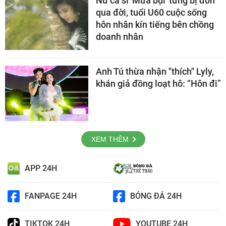
Nữ ca sĩ 'Mưa bụi' từng bị đồn
qua đời, tuổi U60 cuộc sống
hôn nhân kín tiếng bên chồng
doanh nhân
Anh Tú thừa nhận "thích" Lyly,
khán giả đồng loạt hô: “Hôn đi”
XEM THÊM
APP 24H
FANPAGE 24H
BÓNG ĐÁ 24H
TIKTOK 24H
YOUTUBE 24H