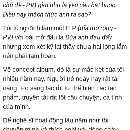
chủ đề - PV) gần như là yêu cầu bắt buộc.
Điều này thách thức anh ra sao?
Tôi từng định làm một E.P
(đĩa mở rộng -
PV)
với bài mở đầu là
Đùa anh đau đấy
nhưng xem xét kỹ lại thấy chưa hài lòng lắm
nên phải tạm hoãn.
Về concept album, đó là sự mắc kẹt của tôi
nhiều năm nay. Người trẻ ngày nay rất tài
năng. Họ sáng tác rồi tự thể hiện các tác
phẩm, truyền tải rất tốt câu chuyện, cá tính
của mình.
Để nghệ sĩ hoạt động lâu năm như tôi
chuyển mình và thích nghi với dòng chảy