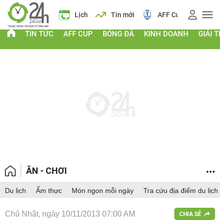
á vàng
Lịch
Tin mới
AFF Cup
Giá vàng
TIN TỨC
AFF CUP
BÓNG ĐÁ
KINH DOANH
GIẢI T
ĂN - CHƠI
Du lịch
Ẩm thực
Món ngon mỗi ngày
Tra cứu địa điểm du lịch
Chủ Nhật, ngày 10/11/2013 07:00 AM
CHIA SẺ