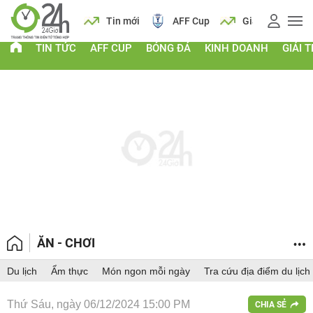
 vàng
Lịch
Tin mới
AFF Cup
Giá vàng
TIN TỨC
AFF CUP
BÓNG ĐÁ
KINH DOANH
GIẢI T
ĂN - CHƠI
Du lịch
Ẩm thực
Món ngon mỗi ngày
Tra cứu địa điểm du lịch
Thứ Sáu, ngày 06/12/2024 15:00 PM
CHIA SẺ