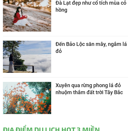
Đà Lạt đẹp như cổ tích mùa cỏ
hồng
Đến Bảo Lộc săn mây, ngắm lá
đỏ
Xuyên qua rừng phong lá đỏ
nhuộm thắm đất trời Tây Bắc
ĐỊA ĐIỂM DU LỊCH HOT 3 MIỀN