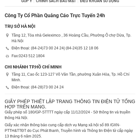
GÓP Ý
CHÍNH SÁCH BẢO MẬT
ĐIỀU KHOẢN SỬ DỤNG
Công Ty Cổ Phần Quảng Cáo Trực Tuyến 24h
TRỤ SỞ HÀ NỘI
Tầng 12, Tòa nhà Geleximco , 36 Hoàng Cầu, Phường Ô chợ Dừa, Tp.
Hà Nội
Điện thoại: (84-24)
73 00 24 24
| (84-24)
35 12 18 06
Fax:
0243 512 1804
CHI NHÁNH TP.HỒ CHÍ MINH
Tầng 11, Cao ốc 123-127 Võ Văn Tần, phường Xuân Hòa, Tp. Hồ Chí
Minh.
Điện thoại: (84-28)
73 00 24 24
GIẤY PHÉP THIẾT LẬP TRANG THÔNG TIN ĐIỆN TỬ TỔNG
HỢP TRÊN MẠNG.
Giấy phép số 180/GP-STTTT ngày cấp 11/12/2024 - Sở thông tin và truyền
thông Hà Nội.
Giấy xác nhận thông báo cung cấp dịch vụ Mạng xã hội số 89 /GXN-
PTTH&TTĐT do Cục Phát thanh, Truyền hình và Thông tin Điện tử cấp ngày
13 tháng 6 năm 2025.