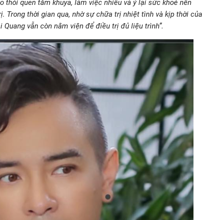
o thói quen tắm khuya, làm việc nhiều và ỷ lại sức khoẻ nên
. Trong thời gian qua, nhờ sự chữa trị nhiệt tình và kịp thời của
i Quang vẫn còn nằm viện để điều trị đủ liệu trình”.