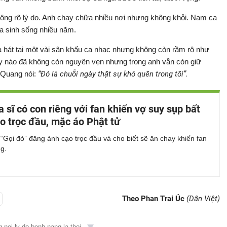
ông rõ lý do. Anh chạy chữa nhiều nơi nhưng không khỏi. Nam ca
da sinh sống nhiều năm.
ca hát tại một vài sân khấu ca nhạc nhưng không còn rầm rộ như
ày nào đã không còn nguyên vẹn nhưng trong anh vẫn còn giữ
 Quang nói:
“Đó là chuỗi ngày thật sự khó quên trong tôi”.
 sĩ có con riêng với fan khiến vợ suy sụp bất
o trọc đầu, mặc áo Phật tử
“Gọi đò” đăng ảnh cạo trọc đầu và cho biết sẽ ăn chay khiến fan
g.
Theo Phan Trai Úc
(Dân Việt)
-noi-ly-do-benh-nang-la-thoi...