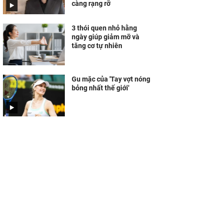
càng rạng rỡ
3 thói quen nhỏ hằng
ngày giúp giảm mỡ và
tăng cơ tự nhiên
Gu mặc của 'Tay vợt nóng
bỏng nhất thế giới'