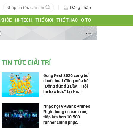
Đăng nhập
 KHỎE
HI-TECH
THẾ GIỚI
THỂ THAO
Ô TÔ
g
TIN TỨC GIẢI TRÍ
Đông Fest 2026 công bố
chuỗi hoạt động mùa hè
“Đông đúc đủ Đầy – Hội
hè háo hức” tại Hà...
Nhạc hội VPBank Prime's
Night bùng nổ cảm xúc,
tiếp lửa hơn 10.500
runner chinh phục...