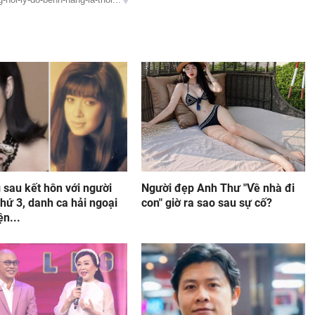
 sau kết hôn với người
Người đẹp Anh Thư "Về nhà đi
hứ 3, danh ca hải ngoại
con" giờ ra sao sau sự cố?
ện...