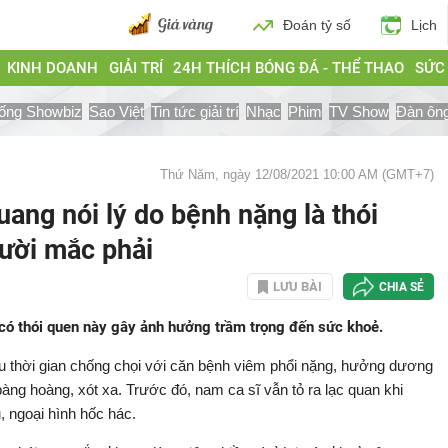
Đoán tỷ số
Lịch
KINH DOANH
GIẢI TRÍ
24H THÍCH BÓNG ĐÁ - THỂ THAO
SỨC
ống Showbiz
Sao Việt
Tin tức giải trí
Nhạc
Phim
TV Show
Đàn ôn
Thứ Năm, ngày 12/08/2021 10:00 AM (GMT+7)
uang nói lý do bệnh nặng là thói
ười mắc phải
LƯU BÀI
CHIA SẺ
có thói quen này gây ảnh hưởng trầm trọng đến sức khoẻ.
au thời gian chống chọi với căn bệnh viêm phổi nặng, hưởng dương
bàng hoàng, xót xa. Trước đó, nam ca sĩ vẫn tỏ ra lạc quan khi
, ngoại hình hốc hác.