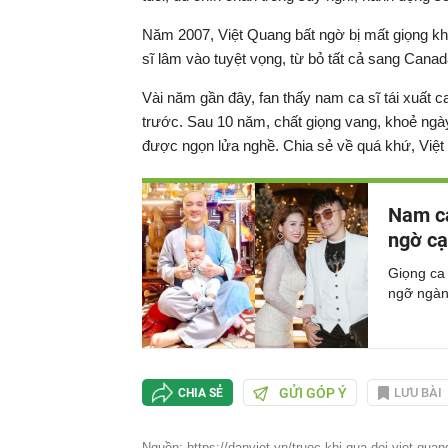
Năm 2007, Việt Quang bất ngờ bị mất giọng kh
sĩ lâm vào tuyệt vọng, từ bỏ tất cả sang Cana
Vài năm gần đây, fan thấy nam ca sĩ tái xuất 
trước. Sau 10 năm, chất giọng vang, khoẻ ng
được ngọn lửa nghề. Chia sẻ về quá khứ, Việt
Nam ca
ngờ cạ
Giọng ca 
ngỡ ngàn
GỬI GÓP Ý
LƯU BÀI
CHIA SẺ
Nguồn: https://danviet.vn/truoc-khi-qua-doi-viet-quang