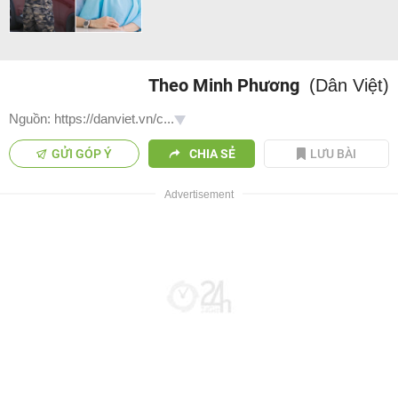
Theo Minh Phương
(Dân Việt)
Nguồn: https://danviet.vn/c...
GỬI GÓP Ý
CHIA SẺ
LƯU BÀI