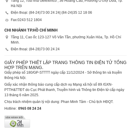
Tầng 12, Tòa nhà Geleximco , 36 Hoàng Cầu, Phường Ô chợ Dừa, Tp.
Hà Nội
Điện thoại: (84-24)
73 00 24 24
| (84-24)
35 12 18 06
Fax:
0243 512 1804
CHI NHÁNH TP.HỒ CHÍ MINH
Tầng 11, Cao ốc 123-127 Võ Văn Tần, phường Xuân Hòa, Tp. Hồ Chí
Minh.
Điện thoại: (84-28)
73 00 24 24
GIẤY PHÉP THIẾT LẬP TRANG THÔNG TIN ĐIỆN TỬ TỔNG
HỢP TRÊN MẠNG.
Giấy phép số 180/GP-STTTT ngày cấp 11/12/2024 - Sở thông tin và truyền
thông Hà Nội.
Giấy xác nhận thông báo cung cấp dịch vụ Mạng xã hội số 89 /GXN-
PTTH&TTĐT do Cục Phát thanh, Truyền hình và Thông tin Điện tử cấp ngày
13 tháng 6 năm 2025.
Chịu trách nhiệm quản lý nội dung: Phan Minh Tâm - Chủ tịch HĐQT.
Hotline:
0965 08 24 24