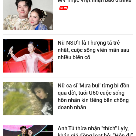
Nữ NSƯT là Thượng tá trẻ
nhất, cuộc sống viên mãn sau
nhiều biến cố
Nữ ca sĩ 'Mưa bụi' từng bị đồn
qua đời, tuổi U60 cuộc sống
hôn nhân kín tiếng bên chồng
doanh nhân
Anh Tú thừa nhận "thích" Lyly,
khán giả đồng loạt hô: “Hôn đi”