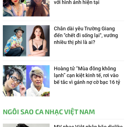
với hình ảnh hiện tại
Chân dài yêu Trường Giang
đến "chết đi sống lại", vướng
nhiều thị phi là ai?
Hoàng tử “Mùa đông không
lạnh” cạn kiệt kinh tế, rơi vào
bế tắc vì gánh nợ cờ bạc 16 tỷ
NGÔI SAO CA NHẠC VIỆT NAM
MV nhạc Việt nhận bão dislike