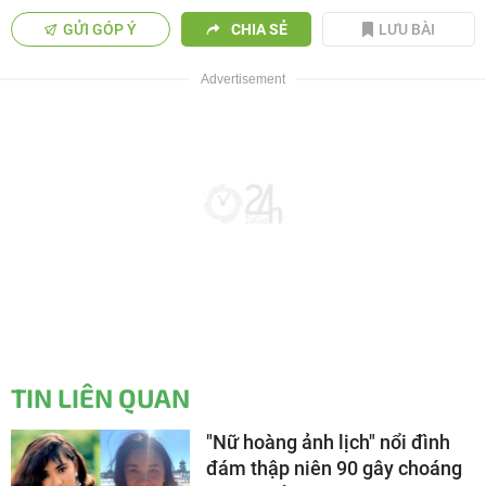
GỬI GÓP Ý
CHIA SẺ
LƯU BÀI
TIN LIÊN QUAN
"Nữ hoàng ảnh lịch" nổi đình
đám thập niên 90 gây choáng