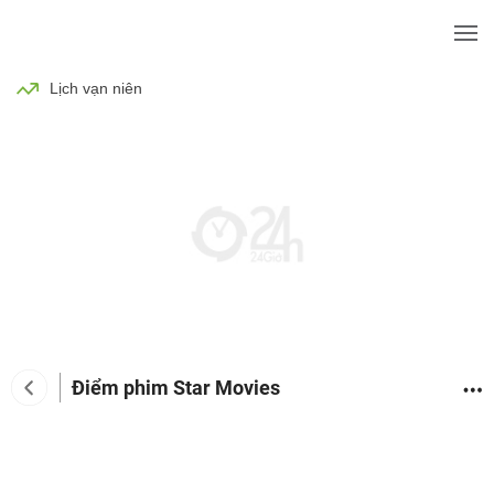
BÓNG ĐÁ
TIN TỨC
SỨC KHỎE
Lịch vạn niên
Điểm phim Star Movies
Tin tức giải trí
Phim
Ca nhạc
TV Show
Đàn 