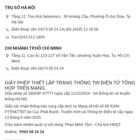
TRỤ SỞ HÀ NỘI
Tầng 12, Tòa nhà Geleximco , 36 Hoàng Cầu, Phường Ô chợ Dừa, Tp.
Hà Nội
Điện thoại: (84-24)
73 00 24 24
| (84-24)
35 12 18 06
Fax:
0243 512 1804
CHI NHÁNH TP.HỒ CHÍ MINH
Tầng 11, Cao ốc 123-127 Võ Văn Tần, phường Xuân Hòa, Tp. Hồ Chí
Minh.
Điện thoại: (84-28)
73 00 24 24
GIẤY PHÉP THIẾT LẬP TRANG THÔNG TIN ĐIỆN TỬ TỔNG
HỢP TRÊN MẠNG.
Giấy phép số 180/GP-STTTT ngày cấp 11/12/2024 - Sở thông tin và truyền
thông Hà Nội.
Giấy xác nhận thông báo cung cấp dịch vụ Mạng xã hội số 89 /GXN-
PTTH&TTĐT do Cục Phát thanh, Truyền hình và Thông tin Điện tử cấp ngày
13 tháng 6 năm 2025.
Chịu trách nhiệm quản lý nội dung: Phan Minh Tâm - Chủ tịch HĐQT.
Hotline:
0965 08 24 24