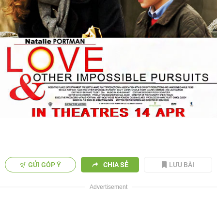
GỬI GÓP Ý
CHIA SẺ
LƯU BÀI