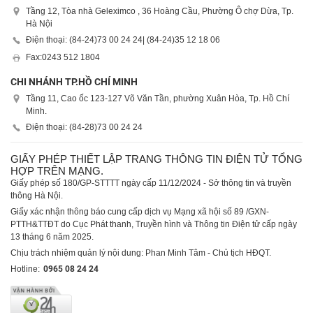
Tầng 12, Tòa nhà Geleximco , 36 Hoàng Cầu, Phường Ô chợ Dừa, Tp.
Hà Nội
Điện thoại: (84-24)
73 00 24 24
| (84-24)
35 12 18 06
Fax:
0243 512 1804
CHI NHÁNH TP.HỒ CHÍ MINH
Tầng 11, Cao ốc 123-127 Võ Văn Tần, phường Xuân Hòa, Tp. Hồ Chí
Minh.
Điện thoại: (84-28)
73 00 24 24
GIẤY PHÉP THIẾT LẬP TRANG THÔNG TIN ĐIỆN TỬ TỔNG
HỢP TRÊN MẠNG.
Giấy phép số 180/GP-STTTT ngày cấp 11/12/2024 - Sở thông tin và truyền
thông Hà Nội.
Giấy xác nhận thông báo cung cấp dịch vụ Mạng xã hội số 89 /GXN-
PTTH&TTĐT do Cục Phát thanh, Truyền hình và Thông tin Điện tử cấp ngày
13 tháng 6 năm 2025.
Chịu trách nhiệm quản lý nội dung: Phan Minh Tâm - Chủ tịch HĐQT.
Hotline:
0965 08 24 24