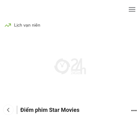
BÓNG ĐÁ
TIN TỨC
SỨC KHỎE
Lịch vạn niên
Điểm phim Star Movies
Tin tức giải trí
Phim
Ca nhạc
TV Show
Đàn 