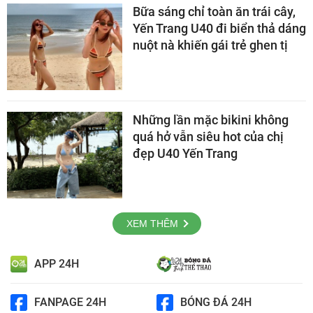
Bữa sáng chỉ toàn ăn trái cây,
Yến Trang U40 đi biển thả dáng
nuột nà khiến gái trẻ ghen tị
Những lần mặc bikini không
quá hở vẫn siêu hot của chị
đẹp U40 Yến Trang
XEM THÊM
APP 24H
FANPAGE 24H
BÓNG ĐÁ 24H