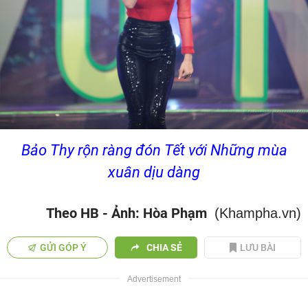
Bảo Thy rộn ràng đón Tết với Những mùa
xuân dịu dàng
Theo HB - Ảnh: Hòa Phạm
(Khampha.vn)
GỬI GÓP Ý
CHIA SẺ
LƯU BÀI