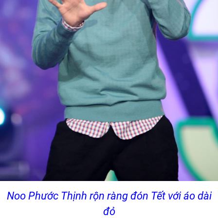
Noo Phước Thịnh rộn ràng đón Tết với áo dài
đỏ