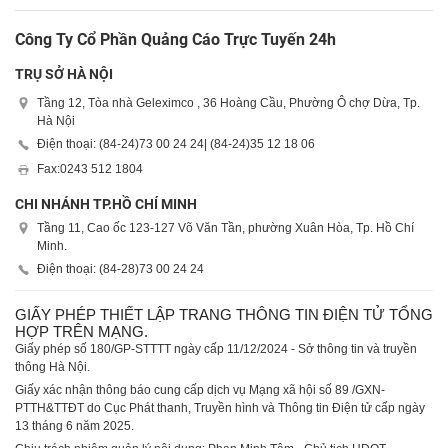
Công Ty Cổ Phần Quảng Cáo Trực Tuyến 24h
TRỤ SỞ HÀ NỘI
Tầng 12, Tòa nhà Geleximco , 36 Hoàng Cầu, Phường Ô chợ Dừa, Tp.
Hà Nội
Điện thoại: (84-24)
73 00 24 24
| (84-24)
35 12 18 06
Fax:
0243 512 1804
CHI NHÁNH TP.HỒ CHÍ MINH
Tầng 11, Cao ốc 123-127 Võ Văn Tần, phường Xuân Hòa, Tp. Hồ Chí
Minh.
Điện thoại: (84-28)
73 00 24 24
GIẤY PHÉP THIẾT LẬP TRANG THÔNG TIN ĐIỆN TỬ TỔNG
HỢP TRÊN MẠNG.
Giấy phép số 180/GP-STTTT ngày cấp 11/12/2024 - Sở thông tin và truyền
thông Hà Nội.
Giấy xác nhận thông báo cung cấp dịch vụ Mạng xã hội số 89 /GXN-
PTTH&TTĐT do Cục Phát thanh, Truyền hình và Thông tin Điện tử cấp ngày
13 tháng 6 năm 2025.