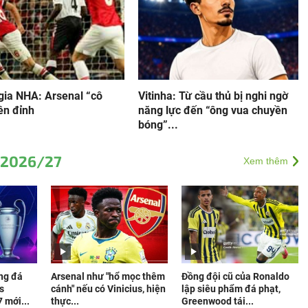
gia NHA: Arsenal “cô
Vitinha: Từ cầu thủ bị nghi ngờ
ên đỉnh
năng lực đến “ông vua chuyền
bóng”...
 2026/27
Xem thêm
ng đá
Arsenal như "hổ mọc thêm
Đồng đội cũ của Ronaldo
s
cánh" nếu có Vinicius, hiện
lập siêu phẩm đá phạt,
 mới...
thực...
Greenwood tái...