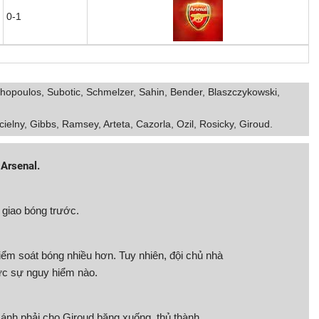
0-1
thopoulos, Subotic, Schmelzer, Sahin, Bender, Blaszczykowski,
elny, Gibbs, Ramsey, Arteta, Cazorla, Ozil, Rosicky, Giroud.
 Arsenal.
 giao bóng trước.
ểm soát bóng nhiều hơn. Tuy nhiên, đội chủ nhà
ực sự nguy hiểm nào.
cánh phải cho Giroud băng xuống, thủ thành