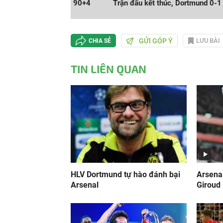
90+4
Trận đấu kết thúc, Dortmund 0-1
GỬI GÓP Ý
LƯU BÀI
CHIA SẺ
TIN LIÊN QUAN
HLV Dortmund tự hào đánh bại
Arsenal
Arsenal
Giroud