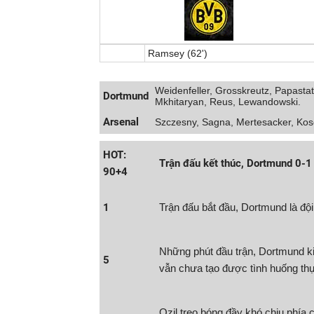
Ramsey (62')
Đội hình
Tỉ lệ cược
Thông tin trước trận
Weidenfeller, Grosskreutz, Papasta
Dortmund
Mkhitaryan, Reus, Lewandowski.
Arsenal
Szczesny, Sagna, Mertesacker, Kosci
HOT:
Trận đấu kết thúc, Dortmund 0-1
90+4
1
Trận đấu bắt đầu, Dortmund là đội
Những phút đầu trận, Dortmund ki
5
vẫn chưa tạo được tình huống th
Ozil treo bóng đầy khó chịu phía 