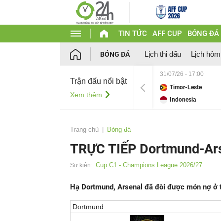
TIN TỨC
AFF CUP
BÓNG ĐÁ
Lịch thi đấu
Lịch hôm
BÓNG ĐÁ
31/07/26 - 17:00
Trận đấu nổi bật
Timor-Leste
Xem thêm
Indonesia
Trang chủ
Bóng đá
TRỰC TIẾP Dortmund-Arse
Cup C1 - Champions League 2026/27
Sự kiện:
Hạ Dortmund, Arsenal đã đòi được món nợ ở tr
Dortmund