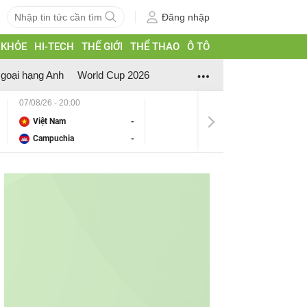
Đăng nhập
 KHỎE
HI-TECH
THẾ GIỚI
THỂ THAO
Ô TÔ
goại hạng Anh
World Cup 2026
07/08/26 - 20:00
Việt Nam
-
Campuchia
-