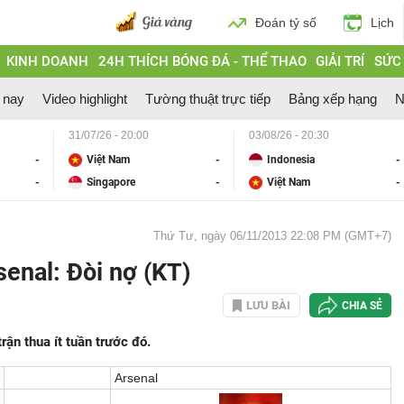
Đoán tỷ số
Lịch
KINH DOANH
24H THÍCH BÓNG ĐÁ - THỂ THAO
GIẢI TRÍ
SỨC
 nay
Video highlight
Tường thuật trực tiếp
Bảng xếp hạng
N
31/07/26 - 20:00
03/08/26 - 20:30
-
Việt Nam
-
Indonesia
-
-
Singapore
-
Việt Nam
-
Thứ Tư, ngày 06/11/2013 22:08 PM (GMT+7)
nal: Đòi nợ (KT)
LƯU BÀI
CHIA SẺ
ận thua ít tuần trước đó.
Arsenal