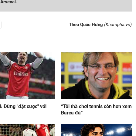
 Arsenal.
Theo Quốc Hưng
(Khampha.vn)
: Đừng "đặt cược" với
“Tôi thà chơi tennis còn hơn xem
Barca đá”