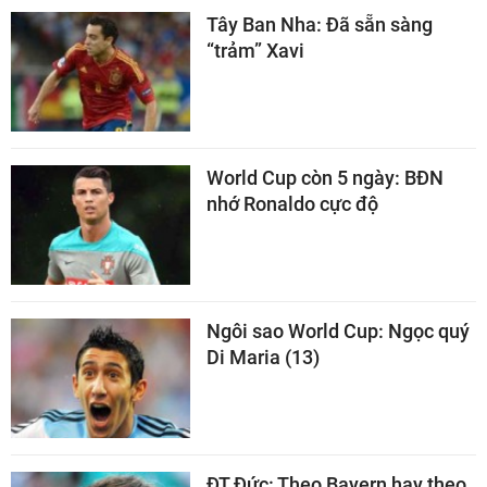
Tây Ban Nha: Đã sẵn sàng
“trảm” Xavi
World Cup còn 5 ngày: BĐN
nhớ Ronaldo cực độ
Ngôi sao World Cup: Ngọc quý
Di Maria (13)
ĐT Đức: Theo Bayern hay theo