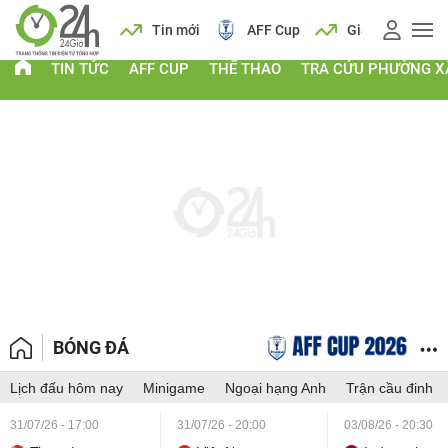
 vàng
Lịch
Tin mới
AFF Cup
Giá vàng
TIN TỨC
AFF CUP
THỂ THAO
TRA CỨU PHƯỜNG X
BÓNG ĐÁ
Lịch đấu hôm nay
Minigame
Ngoại hạng Anh
Trận cầu đinh
31/07/26 - 17:00
31/07/26 - 20:00
03/08/26 - 20:30