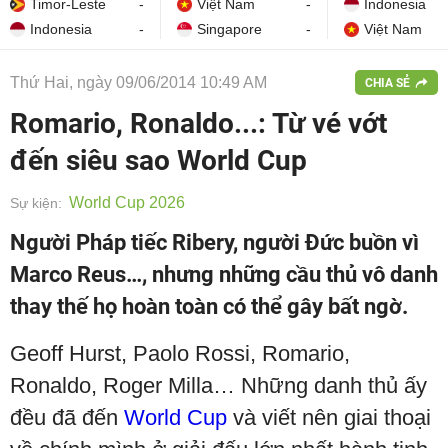
Timor-Leste
-
Việt Nam
-
Indonesia
Indonesia
-
Singapore
-
Việt Nam
Thứ Hai, ngày 09/06/2014 10:49 AM
CHIA SẺ
Romario, Ronaldo...: Từ vé vớt
đến siêu sao World Cup
World Cup 2026
Sự kiện:
Người Pháp tiếc Ribery, người Đức buồn vì
Marco Reus…, nhưng những cầu thủ vô danh
thay thế họ hoàn toàn có thể gây bất ngờ.
Geoff Hurst, Paolo Rossi, Romario,
Ronaldo, Roger Milla… Những danh thủ ấy
đều đã đến
World Cup
và viết nên giai thoại