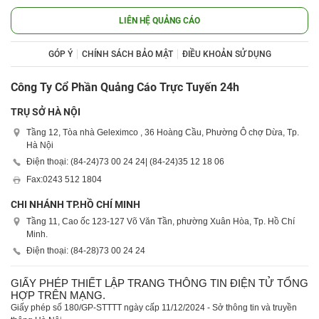
LIÊN HỆ QUẢNG CÁO
GÓP Ý
CHÍNH SÁCH BẢO MẬT
ĐIỀU KHOẢN SỬ DỤNG
Công Ty Cổ Phần Quảng Cáo Trực Tuyến 24h
TRỤ SỞ HÀ NỘI
Tầng 12, Tòa nhà Geleximco , 36 Hoàng Cầu, Phường Ô chợ Dừa, Tp.
Hà Nội
Điện thoại: (84-24)
73 00 24 24
| (84-24)
35 12 18 06
Fax:
0243 512 1804
CHI NHÁNH TP.HỒ CHÍ MINH
Tầng 11, Cao ốc 123-127 Võ Văn Tần, phường Xuân Hòa, Tp. Hồ Chí
Minh.
Điện thoại: (84-28)
73 00 24 24
GIẤY PHÉP THIẾT LẬP TRANG THÔNG TIN ĐIỆN TỬ TỔNG
HỢP TRÊN MẠNG.
Giấy phép số 180/GP-STTTT ngày cấp 11/12/2024 - Sở thông tin và truyền