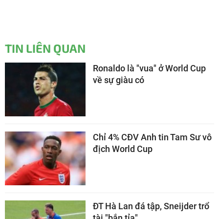
TIN LIÊN QUAN
Ronaldo là "vua" ở World Cup
về sự giàu có
Chỉ 4% CĐV Anh tin Tam Sư vô
địch World Cup
ĐT Hà Lan đá tập, Sneijder trổ
tài "bắn tỉa"