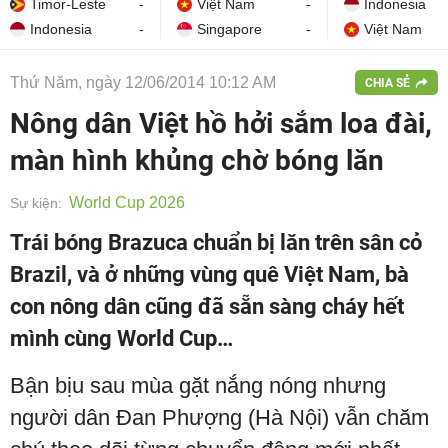
Timor-Leste
-
Việt Nam
-
Indonesia
Indonesia
-
Singapore
-
Việt Nam
Thứ Năm, ngày 12/06/2014 10:12 AM
CHIA SẺ
Nông dân Việt hồ hởi sắm loa đài,
màn hình khủng chờ bóng lăn
World Cup 2026
Sự kiện:
Trái bóng Brazuca chuẩn bị lăn trên sân cỏ
Brazil, và ở những vùng quê Việt Nam, bà
con nông dân cũng đã sẵn sàng cháy hết
mình cùng World Cup…
Bận bịu sau mùa gặt nắng nóng nhưng
người dân Đan Phượng (Hà Nội) vẫn chăm