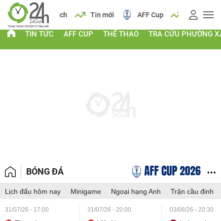
 vàng
Lịch
Tin mới
AFF Cup
Giá vàng
TIN TỨC
AFF CUP
THỂ THAO
TRA CỨU PHƯỜNG X
BÓNG ĐÁ
Lịch đấu hôm nay
Minigame
Ngoại hạng Anh
Trận cầu đinh
31/07/26 - 17:00
31/07/26 - 20:00
03/08/26 - 20:30