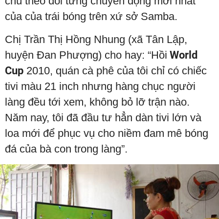
chú theo dõi từng chuyển động mới nhất
của của trái bóng trên xứ sở Samba.
Chị Trần Thị Hồng Nhung (xã Tân Lập,
huyện Đan Phượng) cho hay: “Hồi
World
Cup
2010, quán cà phê của tôi chỉ có chiếc
tivi màu 21 inch nhưng hàng chục người
làng đều tới xem, không bỏ lỡ trận nào.
Năm nay, tôi đã đầu tư hẳn dàn tivi lớn và
loa mới để phục vụ cho niềm đam mê bóng
đá của bà con trong làng”.