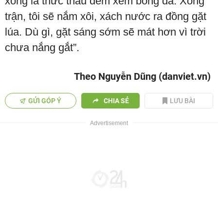
xong là thức thâu đêm xem bóng đá. Xong
trận, tôi sẽ nắm xôi, xách nước ra đồng gặt
lúa. Dù gì, gặt sáng sớm sẽ mát hơn vì trời
chưa nắng gắt”.
Theo Nguyễn Dũng (danviet.vn)
GỬI GÓP Ý
CHIA SẺ
LƯU BÀI