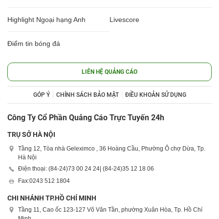
Highlight Ngoại hạng Anh
Livescore
Điểm tin bóng đá
LIÊN HỆ QUẢNG CÁO
GÓP Ý
CHÍNH SÁCH BẢO MẬT
ĐIỀU KHOẢN SỬ DỤNG
Công Ty Cổ Phần Quảng Cáo Trực Tuyến 24h
TRỤ SỞ HÀ NỘI
Tầng 12, Tòa nhà Geleximco , 36 Hoàng Cầu, Phường Ô chợ Dừa, Tp.
Hà Nội
Điện thoại: (84-24)
73 00 24 24
| (84-24)
35 12 18 06
Fax:
0243 512 1804
CHI NHÁNH TP.HỒ CHÍ MINH
Tầng 11, Cao ốc 123-127 Võ Văn Tần, phường Xuân Hòa, Tp. Hồ Chí
Minh.