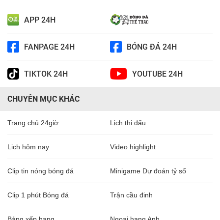
APP 24H
FANPAGE 24H
BÓNG ĐÁ 24H
TIKTOK 24H
YOUTUBE 24H
CHUYÊN MỤC KHÁC
Trang chủ 24giờ
Lịch thi đấu
Lịch hôm nay
Video highlight
Clip tin nóng bóng đá
Minigame Dự đoán tỷ số
Clip 1 phút Bóng đá
Trận cầu đinh
Bảng xếp hạng
Ngoại hạng Anh