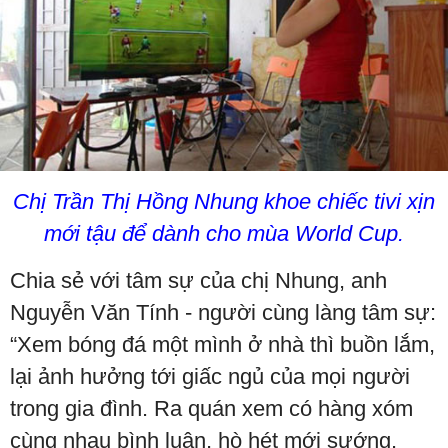
Chị Trần Thị Hồng Nhung khoe chiếc tivi xịn
mới tậu để dành cho mùa
World Cup
.
Chia sẻ với tâm sự của chị Nhung, anh
Nguyễn Văn Tính - người cùng làng tâm sự:
“Xem bóng đá một mình ở nhà thì buồn lắm,
lại ảnh hưởng tới giấc ngủ của mọi người
trong gia đình. Ra quán xem có hàng xóm
cùng nhau bình luận, hò hét mới sướng.