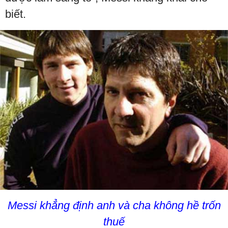
biết.
Messi khẳng định anh và cha không hề trốn
thuế