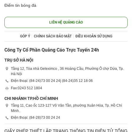
Điểm tin bóng đá
LIÊN HỆ QUẢNG CÁO
GÓP Ý
CHÍNH SÁCH BẢO MẬT
ĐIỀU KHOẢN SỬ DỤNG
Công Ty Cổ Phần Quảng Cáo Trực Tuyến 24h
TRỤ SỞ HÀ NỘI
Tầng 12, Tòa nhà Geleximco , 36 Hoàng Cầu, Phường Ô chợ Dừa, Tp.
Hà Nội
Điện thoại: (84-24)
73 00 24 24
| (84-24)
35 12 18 06
Fax:
0243 512 1804
CHI NHÁNH TP.HỒ CHÍ MINH
Tầng 11, Cao ốc 123-127 Võ Văn Tần, phường Xuân Hòa, Tp. Hồ Chí
Minh.
Điện thoại: (84-28)
73 00 24 24
GIẤY PHÉP THIẾT LẬP TRANG THÔNG TIN ĐIỆN TỬ TỔNG