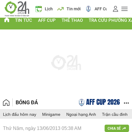
 vàng
Lịch
Tin mới
AFF Cup
Điểm chuẩn 2026
TIN TỨC
AFF CUP
THỂ THAO
TRA CỨU PHƯỜNG X
BÓNG ĐÁ
Lịch đấu hôm nay
Minigame
Ngoại hạng Anh
Trận cầu đinh
Thứ Năm, ngày 13/06/2013 05:38 AM
CHIA SẺ