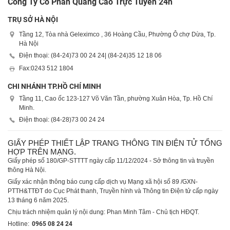
Công Ty Cổ Phần Quảng Cáo Trực Tuyến 24h
TRỤ SỞ HÀ NỘI
Tầng 12, Tòa nhà Geleximco , 36 Hoàng Cầu, Phường Ô chợ Dừa, Tp.
Hà Nội
Điện thoại: (84-24)
73 00 24 24
| (84-24)
35 12 18 06
Fax:
0243 512 1804
CHI NHÁNH TP.HỒ CHÍ MINH
Tầng 11, Cao ốc 123-127 Võ Văn Tần, phường Xuân Hòa, Tp. Hồ Chí
Minh.
Điện thoại: (84-28)
73 00 24 24
GIẤY PHÉP THIẾT LẬP TRANG THÔNG TIN ĐIỆN TỬ TỔNG
HỢP TRÊN MẠNG.
Giấy phép số 180/GP-STTTT ngày cấp 11/12/2024 - Sở thông tin và truyền
thông Hà Nội.
Giấy xác nhận thông báo cung cấp dịch vụ Mạng xã hội số 89 /GXN-
PTTH&TTĐT do Cục Phát thanh, Truyền hình và Thông tin Điện tử cấp ngày
13 tháng 6 năm 2025.
Chịu trách nhiệm quản lý nội dung: Phan Minh Tâm - Chủ tịch HĐQT.
Hotline:
0965 08 24 24