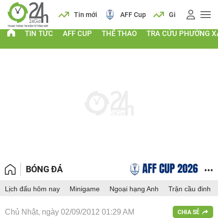
 vàng
Lịch
Tin mới
AFF Cup
Giá vàng
TIN TỨC
AFF CUP
THỂ THAO
TRA CỨU PHƯỜNG X
BÓNG ĐÁ
Lịch đấu hôm nay
Minigame
Ngoại hạng Anh
Trận cầu đinh
Chủ Nhật, ngày 02/09/2012 01:29 AM
CHIA SẺ