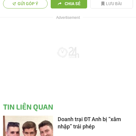
GỬI GÓP Ý
CHIA SẺ
LƯU BÀI
TIN LIÊN QUAN
Doanh trại ĐT Anh bị “xâm
nhập” trái phép