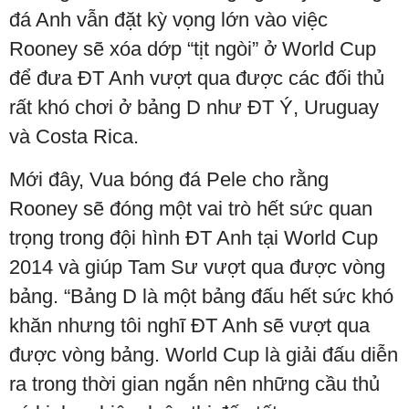
đá Anh vẫn đặt kỳ vọng lớn vào việc
Rooney sẽ xóa dớp “tịt ngòi” ở World Cup
để đưa ĐT Anh vượt qua được các đối thủ
rất khó chơi ở bảng D như ĐT Ý, Uruguay
và Costa Rica.
Mới đây, Vua bóng đá Pele cho rằng
Rooney sẽ đóng một vai trò hết sức quan
trọng trong đội hình ĐT Anh tại World Cup
2014 và giúp Tam Sư vượt qua được vòng
bảng. “Bảng D là một bảng đấu hết sức khó
khăn nhưng tôi nghĩ ĐT Anh sẽ vượt qua
được vòng bảng. World Cup là giải đấu diễn
ra trong thời gian ngắn nên những cầu thủ