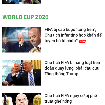
WORLD CUP 2026
FIFA bị cáo buộc "tống tiền",
Chủ tịch Infantino họp khẩn để
tuyên bố từ chức?
Chủ tịch FIFA bị hàng loạt liên
đoàn quay lưng, phải cầu cứu
Tổng thống Trump
Chủ tịch FIFA nguy cơ bị phế
truất ghế nóng