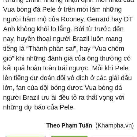
Vua bóng đá Pele ở trên mới làm những
người hâm mộ của Rooney, Gerrard hay ĐT
Anh không khỏi lo lắng. Bởi từ trước đến
nay, huyền thoại người Brazil luôn mang
tiếng là “Thánh phán sai”, hay “Vua chém
gió” khi những đánh giá của ông thường có
kết quả hoàn toàn trái ngược. Mỗi khi Pele
lên tiếng dự đoán đội vô địch ở các giải đấu
lớn, fan của đội bóng được Vua bóng đá
người Brazil ưu ái đều tỏ ra thất vọng với
những dự báo của Pele.
Theo Phạm Tuấn
(Khampha.vn)