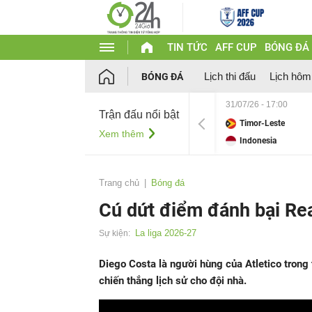
TIN TỨC
AFF CUP
BÓNG ĐÁ
Lịch thi đấu
Lịch hôm
BÓNG ĐÁ
31/07/26 - 17:00
Trận đấu nổi bật
Timor-Leste
Xem thêm
Indonesia
Trang chủ
Bóng đá
Cú dứt điểm đánh bại Rea
La liga 2026-27
Sự kiện:
Diego Costa là người hùng của Atletico trong
chiến thắng lịch sử cho đội nhà.