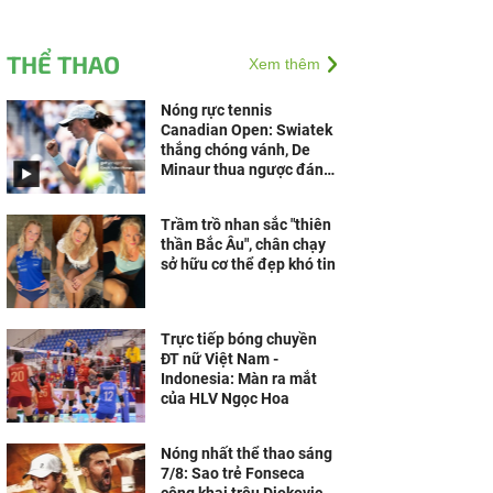
THỂ THAO
Xem thêm
Nóng rực tennis
Canadian Open: Swiatek
thắng chóng vánh, De
Minaur thua ngược đáng
tiếc
Trầm trồ nhan sắc "thiên
thần Bắc Âu", chân chạy
sở hữu cơ thể đẹp khó tin
Trực tiếp bóng chuyền
ĐT nữ Việt Nam -
Indonesia: Màn ra mắt
của HLV Ngọc Hoa
Nóng nhất thể thao sáng
7/8: Sao trẻ Fonseca