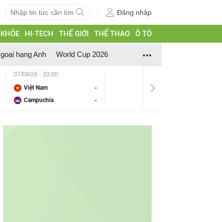
Đăng nhập
 KHỎE
HI-TECH
THẾ GIỚI
THỂ THAO
Ô TÔ
goại hạng Anh
World Cup 2026
07/08/26 - 20:00
Việt Nam
-
Campuchia
-