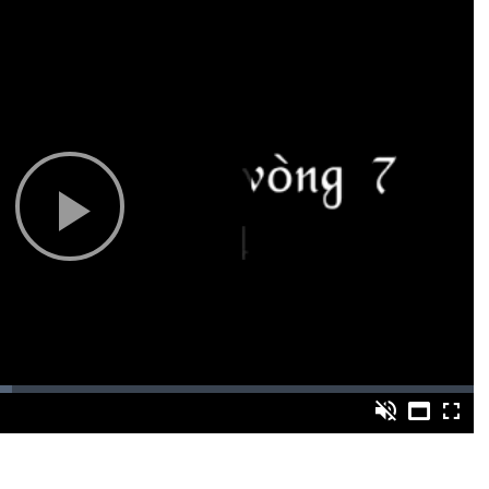
Play
Video
Bật
Toàn
Backward
âm
màn
thanh
hình