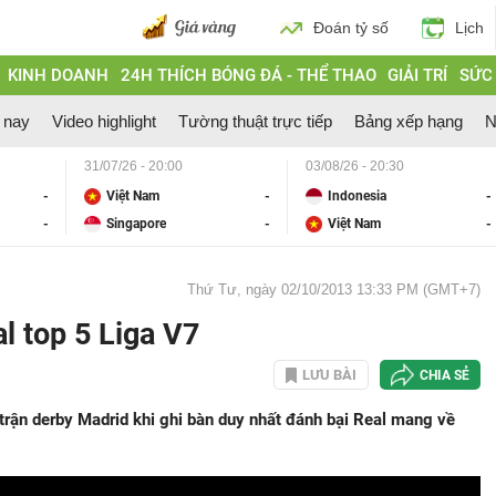
Đoán tỷ số
Lịch
KINH DOANH
24H THÍCH BÓNG ĐÁ - THỂ THAO
GIẢI TRÍ
SỨC
 nay
Video highlight
Tường thuật trực tiếp
Bảng xếp hạng
N
31/07/26 - 20:00
03/08/26 - 20:30
-
Việt Nam
-
Indonesia
-
-
Singapore
-
Việt Nam
-
Thứ Tư, ngày 02/10/2013 13:33 PM (GMT+7)
l top 5 Liga V7
LƯU BÀI
CHIA SẺ
 trận derby Madrid khi ghi bàn duy nhất đánh bại Real mang về