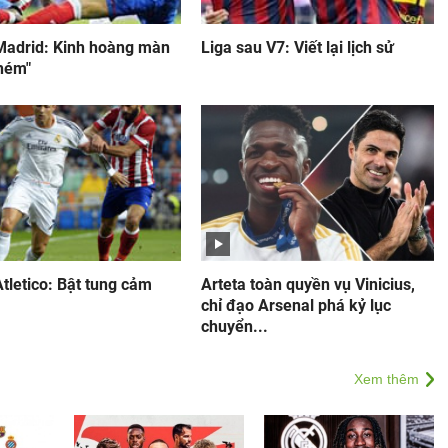
Madrid: Kinh hoàng màn
Liga sau V7: Viết lại lịch sử
chém"
Atletico: Bật tung cảm
Arteta toàn quyền vụ Vinicius,
chỉ đạo Arsenal phá kỷ lục
chuyển...
Xem thêm