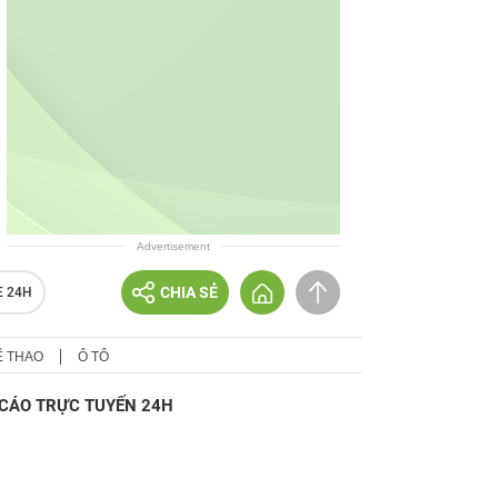
Advertisement
CHIA SẺ
E 24H
Ể THAO
Ô TÔ
CÁO TRỰC TUYẾN 24H