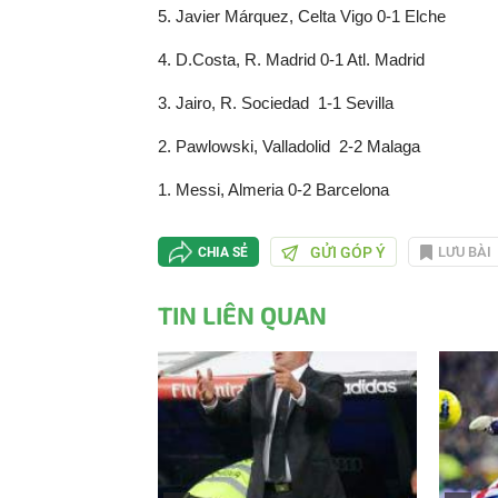
hiện
5. Javier Márquez, Celta Vigo 0-1 Elche
4. D.Costa, R. Madrid 0-1 Atl. Madrid
tại
3. Jairo, R. Sociedad 1-1 Sevilla
2. Pawlowski, Valladolid 2-2 Malaga
1. Messi, Almeria 0-2 Barcelona
GỬI GÓP Ý
LƯU BÀI
CHIA SẺ
TIN LIÊN QUAN