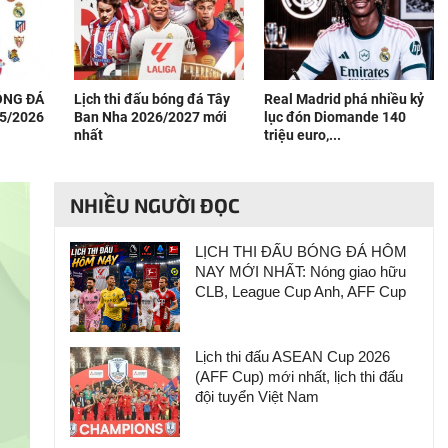
BÓNG ĐÁ
Lịch thi đấu bóng đá Tây
Real Madrid phá nhiều kỷ
5/2026
Ban Nha 2026/2027 mới
lục đón Diomande 140
nhất
triệu euro,...
NHIỀU NGƯỜI ĐỌC
LỊCH THI ĐẤU BÓNG ĐÁ HÔM
NAY MỚI NHẤT: Nóng giao hữu
CLB, League Cup Anh, AFF Cup
Lịch thi đấu ASEAN Cup 2026
(AFF Cup) mới nhất, lịch thi đấu
đội tuyển Việt Nam