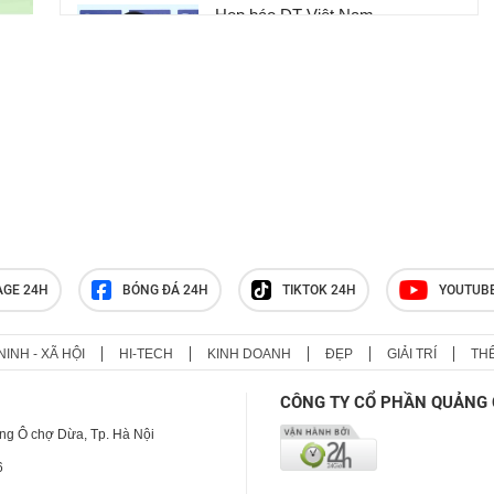
Họp báo ĐT Việt Nam -
Campuchia: Cầu thủ Indonesia hạ
thấp giải đấu, HLV Kim Sang Sik
phản ứng
Vinicius "xóa" sạch thông tin về
Real, Arsenal đếm ngày siêu sao
cập bến
AGE 24H
BÓNG ĐÁ 24H
TIKTOK 24H
YOUTUB
NINH - XÃ HỘI
HI-TECH
KINH DOANH
ĐẸP
GIẢI TRÍ
TH
CÔNG TY CỔ PHẦN QUẢNG 
ng Ô chợ Dừa, Tp. Hà Nội
6