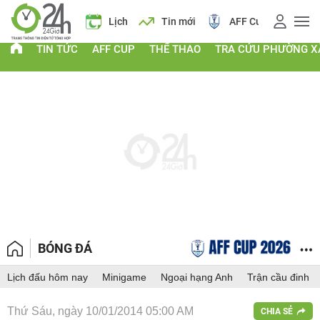
Giá vàng
Lịch
Tin mới
AFF Cup
Điểm chu
TIN TỨC
AFF CUP
THỂ THAO
TRA CỨU PHƯỜNG X
BÓNG ĐÁ
Lịch đấu hôm nay
Minigame
Ngoại hạng Anh
Trận cầu đinh
Thứ Sáu, ngày 10/01/2014 05:00 AM
CHIA SẺ