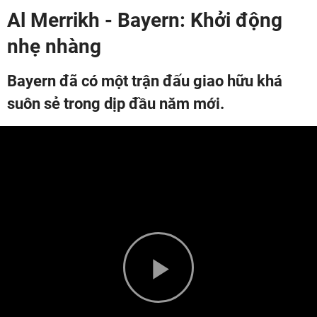
Al Merrikh - Bayern: Khởi động
nhẹ nhàng
Bayern đã có một trận đấu giao hữu khá
suôn sẻ trong dịp đầu năm mới.
Play