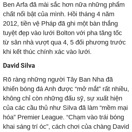
Ben Arfa đã mài sắc hơn nữa những phẩm
chất nổi bật của mình. Hồi tháng 4 năm
2012, tiền vệ Pháp đã ghi một bàn thắng
tuyệt đẹp vào lưới Bolton với pha tăng tốc
từ sân nhà vượt qua 4, 5 đối phương trước
khi kết thúc chính xác vào lưới.
David Silva
Rõ ràng những người Tây Ban Nha đã
khiến bóng đá Anh được “mở mắt” rất nhiều,
không chỉ còn những đấu sỹ, sự xuất hiện
của các cầu thủ như Silva đã làm “mềm mại
hóa” Premier League. “Chạm vào trái bóng
khai sáng trí óc”, cách chơi của chàng David