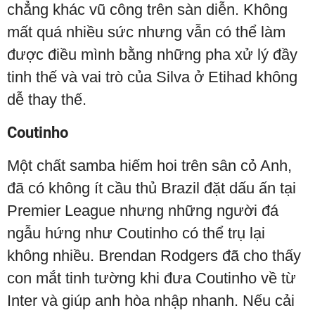
chẳng khác vũ công trên sàn diễn. Không
mất quá nhiều sức nhưng vẫn có thể làm
được điều mình bằng những pha xử lý đầy
tinh thế và vai trò của Silva ở Etihad không
dễ thay thế.
Coutinho
Một chất samba hiếm hoi trên sân cỏ Anh,
đã có không ít cầu thủ Brazil đặt dấu ấn tại
Premier League nhưng những người đá
ngẫu hứng như Coutinho có thể trụ lại
không nhiều. Brendan Rodgers đã cho thấy
con mắt tinh tường khi đưa Coutinho về từ
Inter và giúp anh hòa nhập nhanh. Nếu cải