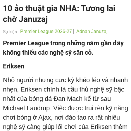
10 ảo thuật gia NHA: Tương lai
chờ Januzaj
Premier League 2026-27
Adnan Januzaj
Sự kiện:
Premier League trong những năm gần đây
không thiếu các nghệ sỹ sân cỏ.
Eriksen
Nhỏ người nhưng cực kỳ khéo léo và nhanh
nhẹn, Eriksen chính là cầu thủ nghệ sỹ bậc
nhất của bóng đá Đan Mạch kể từ sau
Michael Laudrup. Việc được trui rèn kỹ năng
chơi bóng ở Ajax, nơi đào tạo ra rất nhiều
nghệ sỹ càng giúp lối chơi của Eriksen thêm