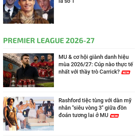
là số 1
PREMIER LEAGUE 2026-27
MU & cơ hội giành danh hiệu
mùa 2026/27: Cúp nào thực tế
nhất với thầy trò Carrick?
Rashford tiệc tùng với dàn mỹ
nhân "siêu vòng 3" giữa đồn
đoán tương lai ở MU