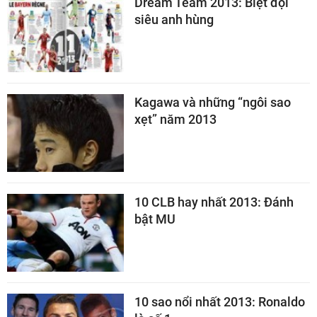
Dream Team 2013: Biệt đội
siêu anh hùng
Kagawa và những “ngôi sao
xẹt” năm 2013
10 CLB hay nhất 2013: Đánh
bật MU
10 sao nổi nhất 2013: Ronaldo