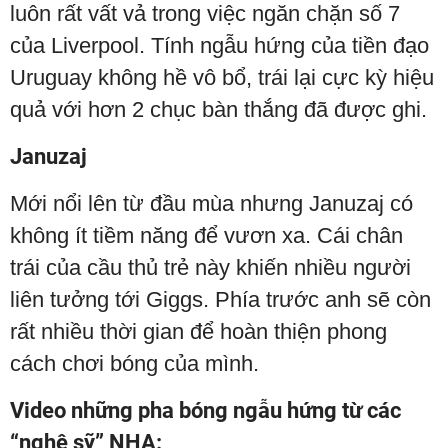
luôn rất vất vả trong việc ngăn chặn số 7
của Liverpool. Tính ngẫu hứng của tiền đạo
Uruguay không hề vô bổ, trái lại cực kỳ hiệu
quả với hơn 2 chục bàn thắng đã được ghi.
Januzaj
Mới nổi lên từ đầu mùa nhưng Januzaj có
không ít tiềm năng để vươn xa. Cái chân
trái của cầu thủ trẻ này khiến nhiều người
liên tưởng tới Giggs. Phía trước anh sẽ còn
rất nhiều thời gian để hoàn thiện phong
cách chơi bóng của mình.
Video những pha bóng ngẫu hứng từ các
“nghệ sỹ” NHA: