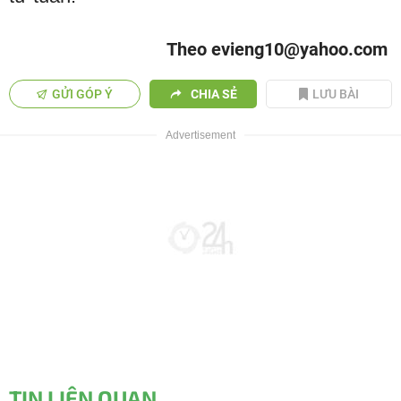
Theo evieng10@yahoo.com
GỬI GÓP Ý
CHIA SẺ
LƯU BÀI
TIN LIÊN QUAN