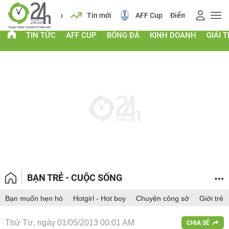
 vàng
Lịch
Tin mới
AFF Cup
Điểm chuẩn 2026
TIN TỨC
AFF CUP
BÓNG ĐÁ
KINH DOANH
GIẢI T
BẠN TRẺ - CUỘC SỐNG
Bạn muốn hẹn hò
Hotgirl - Hot boy
Chuyện công sở
Giới trẻ
Thứ Tư, ngày 01/05/2013 00:01 AM
CHIA SẺ