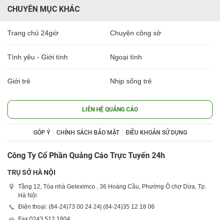
CHUYÊN MỤC KHÁC
Trang chủ 24giờ
Chuyện công sở
Tình yêu - Giới tính
Ngoại tình
Giới trẻ
Nhịp sống trẻ
LIÊN HỆ QUẢNG CÁO
GÓP Ý
CHÍNH SÁCH BẢO MẬT
ĐIỀU KHOẢN SỬ DỤNG
Công Ty Cổ Phần Quảng Cáo Trực Tuyến 24h
TRỤ SỞ HÀ NỘI
Tầng 12, Tòa nhà Geleximco , 36 Hoàng Cầu, Phường Ô chợ Dừa, Tp.
Hà Nội
Điện thoại: (84-24)
73 00 24 24
| (84-24)
35 12 18 06
Fax:
0243 512 1804