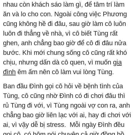
nhau còn khách sáo làm gì, để tâm trí làm
ăn và lo cho con. Ngoài công việc Phương
cũng không hề đi đâu, sau giờ làm cô luôn
luôn đi thẳng về nhà, vì cô biết Tùng rất
ghen, anh chẳng bao giờ để cô đi đâu nửa
bước. Khi mới chung sống cô cũng rất khó
chịu, nhưng dấn dà cô quen, vì muốn
gia
đình
êm ấm nên cô làm vui lòng Tùng.
Ban đầu Đình gọi cô hỏi về bệnh tình của
Tùng, cô cũng nhờ Đình có đi chơi đâu thì
rủ Tùng đi với, vì Tùng ngoài vợ con ra, anh
chẳng bao giờ liên lạc với ai, hay đi chơi với
ai, vì vậy dễ bị stress. Mỗi ngày Đình đều
gọi cô, có hôm nói chuyện cả giờ đồng hồ,