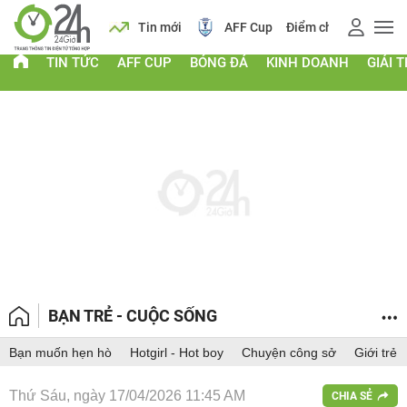
 vàng
Lịch
Tin mới
AFF Cup
Điểm chuẩn 2026
TIN TỨC
AFF CUP
BÓNG ĐÁ
KINH DOANH
GIẢI T
BẠN TRẺ - CUỘC SỐNG
Bạn muốn hẹn hò
Hotgirl - Hot boy
Chuyện công sở
Giới trẻ
Thứ Sáu, ngày 17/04/2026 11:45 AM
CHIA SẺ