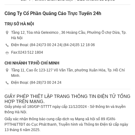
Công Ty Cổ Phần Quảng Cáo Trực Tuyến 24h
TRỤ SỞ HÀ NỘI
Tầng 12, Tòa nhà Geleximco , 36 Hoàng Cầu, Phường Ô chợ Dừa, Tp.
Hà Nội
Điện thoại: (84-24)
73 00 24 24
| (84-24)
35 12 18 06
Fax:
0243 512 1804
CHI NHÁNH TP.HỒ CHÍ MINH
Tầng 11, Cao ốc 123-127 Võ Văn Tần, phường Xuân Hòa, Tp. Hồ Chí
Minh.
Điện thoại: (84-28)
73 00 24 24
GIẤY PHÉP THIẾT LẬP TRANG THÔNG TIN ĐIỆN TỬ TỔNG
HỢP TRÊN MẠNG.
Giấy phép số 180/GP-STTTT ngày cấp 11/12/2024 - Sở thông tin và truyền
thông Hà Nội.
Giấy xác nhận thông báo cung cấp dịch vụ Mạng xã hội số 89 /GXN-
PTTH&TTĐT do Cục Phát thanh, Truyền hình và Thông tin Điện tử cấp ngày
13 tháng 6 năm 2025.