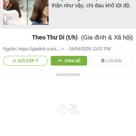
thận như vậy, chị đau khổ tột độ.
Theo Thư Di (t/h)
(Gia đình & Xã hội)
Nguồn: https://giadinh.suck...
-
16/04/2026 13:07 PM
GỬI GÓP Ý
CHIA SẺ
LƯU BÀI