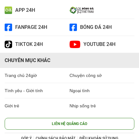
APP 24H
FANPAGE 24H
BÓNG ĐÁ 24H
TIKTOK 24H
YOUTUBE 24H
CHUYÊN MỤC KHÁC
Trang chủ 24giờ
Chuyện công sở
Tình yêu - Giới tính
Ngoại tình
Giới trẻ
Nhịp sống trẻ
LIÊN HỆ QUẢNG CÁO
GÓP Ý
CHÍNH SÁCH BẢO MẬT
ĐIỀU KHOẢN SỬ DỤNG