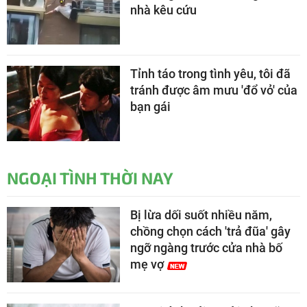
nhà kêu cứu
Tỉnh táo trong tình yêu, tôi đã
tránh được âm mưu 'đổ vỏ' của
bạn gái
NGOẠI TÌNH THỜI NAY
Bị lừa dối suốt nhiều năm,
chồng chọn cách 'trả đũa' gây
ngỡ ngàng trước cửa nhà bố
mẹ vợ