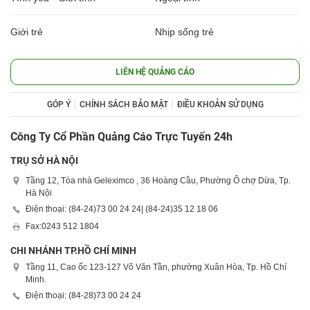
Giới trẻ
Nhịp sống trẻ
LIÊN HỆ QUẢNG CÁO
GÓP Ý
CHÍNH SÁCH BẢO MẬT
ĐIỀU KHOẢN SỬ DỤNG
Công Ty Cổ Phần Quảng Cáo Trực Tuyến 24h
TRỤ SỞ HÀ NỘI
Tầng 12, Tòa nhà Geleximco , 36 Hoàng Cầu, Phường Ô chợ Dừa, Tp.
Hà Nội
Điện thoại: (84-24)
73 00 24 24
| (84-24)
35 12 18 06
Fax:
0243 512 1804
CHI NHÁNH TP.HỒ CHÍ MINH
Tầng 11, Cao ốc 123-127 Võ Văn Tần, phường Xuân Hòa, Tp. Hồ Chí
Minh.
Điện thoại: (84-28)
73 00 24 24