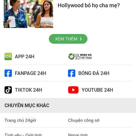
Hollywood bỏ họ cha mẹ?
XEM THÊM
APP 24H
FANPAGE 24H
BÓNG ĐÁ 24H
TIKTOK 24H
YOUTUBE 24H
CHUYÊN MỤC KHÁC
Trang chủ 24giờ
Chuyện công sở
Tình yêu - Giới tính
Ngoại tình