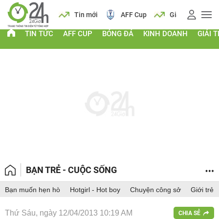
 vàng
Lịch
Tin mới
AFF Cup
Giá vàng
TIN TỨC
AFF CUP
BÓNG ĐÁ
KINH DOANH
GIẢI T
BẠN TRẺ - CUỘC SỐNG
Bạn muốn hẹn hò
Hotgirl - Hot boy
Chuyện công sở
Giới trẻ
Thứ Sáu, ngày 12/04/2013 10:19 AM
CHIA SẺ