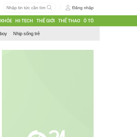
Đăng nhập
 KHỎE
HI-TECH
THẾ GIỚI
THỂ THAO
Ô TÔ
 boy
Nhịp sống trẻ