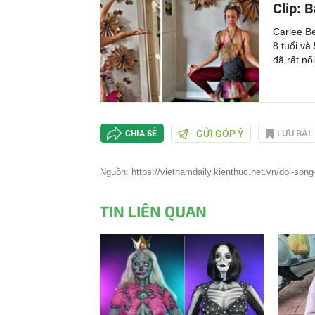
Clip: 
Carlee Be
8 tuổi và
đã rất nổ
GỬI GÓP Ý
LƯU BÀI
CHIA SẺ
Nguồn: https://vietnamdaily.kienthuc.net.vn/doi-son
TIN LIÊN QUAN