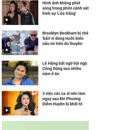
Hình ảnh không phát
sóng trong phim cảnh sát
hình sự 'Lửa trắng'
Brooklyn Beckham bị chê
'bẩn' vì dùng nước biển
nấu mì trên du thuyền
Lệ Hằng bất ngờ hội ngộ
Công Dũng sau nhiều
năm ở ẩn
3 việc các ca sĩ nên làm
ngay sau khi Phương
Diễm Huyền bị khởi tố