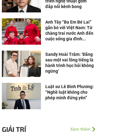
triển nghệ thuật gốm
đắp nổi kênh bong
Anh Tây “Ba Em Bé Lai”
gắn bó với Việt Nam: Từ
chàng trai nước Anh đến
cuộc sống gia đình...
Sandy Hoài Trâm: ‘Đằng
sau một vai lồng tiếng là
hành trình học hỏi không
ngừng’
Luật sư Lê Bình Phương:
“Nghề luật không cho
phép mình đứng yên”
GIẢI TRÍ
Xem thêm