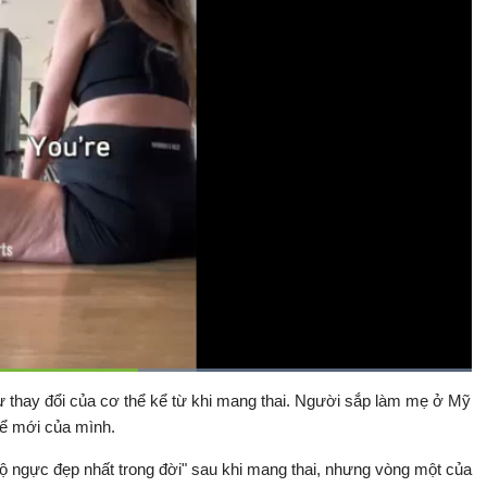
Đã
tải
:
ự thay đổi của cơ thể kể từ khi mang thai. Người sắp làm mẹ ở Mỹ
Bật
Toàn
100.00%
Backward
âm
màn
hể mới của mình.
thanh
hình
"bộ ngực đẹp nhất trong đời" sau khi mang thai, nhưng vòng một của