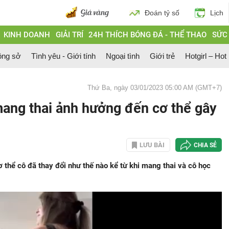
Đoán tỷ số
Lịch
KINH DOANH
GIẢI TRÍ
24H THÍCH BÓNG ĐÁ - THỂ THAO
SỨC
ông sở
Tình yêu - Giới tính
Ngoại tình
Giới trẻ
Hotgirl – Hot
Thứ Ba, ngày 03/01/2023 05:00 AM (GMT+7)
ang thai ảnh hưởng đến cơ thể gây
LƯU BÀI
CHIA SẺ
 thể cô đã thay đổi như thế nào kể từ khi mang thai và cô học