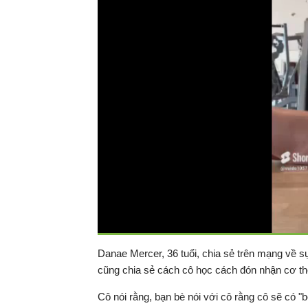
Thời
0:08
/
Duration
0:11
Danae Mercer, 36 tuổi, chia sẻ trên mạng về s
Tạm
dừng
Backward
Forward
cũng chia sẻ cách cô học cách đón nhận cơ t
gian
Cô nói rằng, bạn bè nói với cô rằng cô sẽ có 
hiện