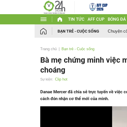
TIN TỨC
AFF CUP
BÓNG ĐÁ
Chuyện c
BẠN TRẺ - CUỘC SỐNG
Trang chủ
Bạn trẻ - Cuộc sống
Bà mẹ chứng minh việc m
choáng
Clip hot
Sự kiện:
Danae Mercer đã chia sẻ trực tuyến về việc cơ
cách đón nhận cơ thể mới của mình.