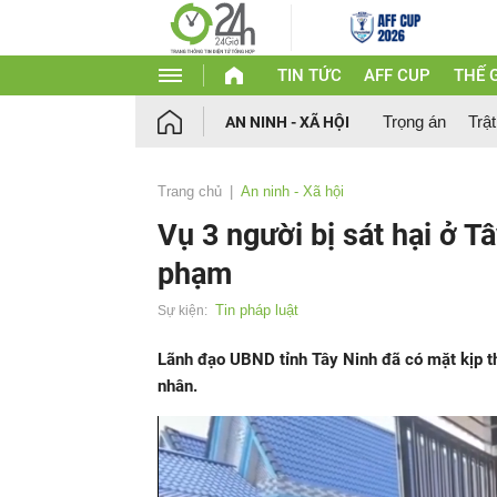
TIN TỨC
AFF CUP
THẾ G
Trọng án
Trật
AN NINH - XÃ HỘI
Trang chủ
An ninh - Xã hội
Vụ 3 người bị sát hại ở Tâ
phạm
Tin pháp luật
Sự kiện:
Lãnh đạo UBND tỉnh Tây Ninh đã có mặt kịp th
nhân.