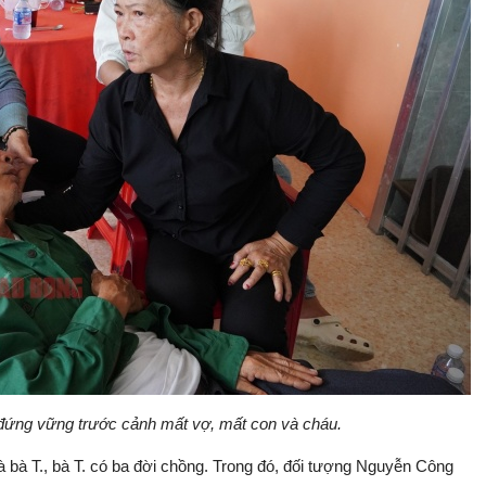
đứng vững trước cảnh mất vợ, mất con và cháu.
à bà T., bà T. có ba đời chồng. Trong đó, đối tượng Nguyễn Công