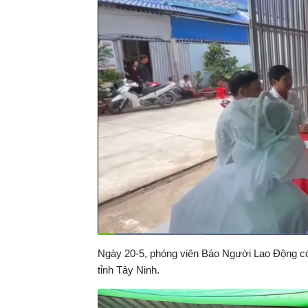
Đã
tải
:
Thời
0:09
/
Duration
3:29
Ngày 20-5, phóng viên Báo Người Lao Động có 
Tạm
21.03%
dừng
Backward
Forward
tỉnh Tây Ninh.
gian
hiện