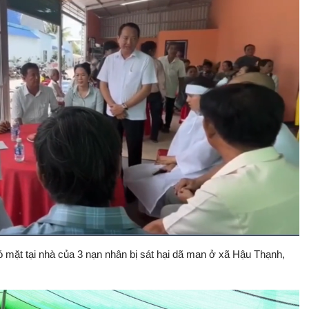
mặt tại nhà của 3 nạn nhân bị sát hại dã man ở xã Hậu Thạnh,
Bật
Toàn
Backward
âm
màn
thanh
hình