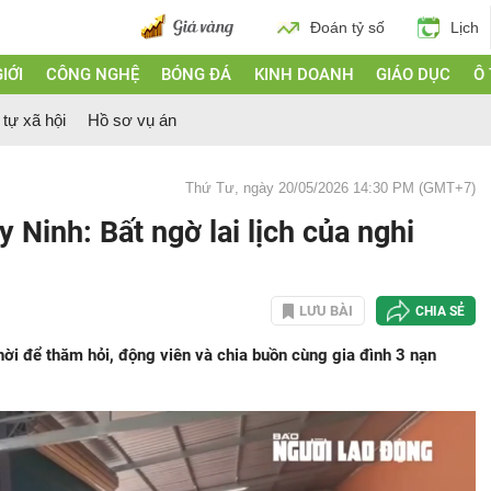
Đoán tỷ số
Lịch
IỚI
CÔNG NGHỆ
BÓNG ĐÁ
KINH DOANH
GIÁO DỤC
Ô
 tự xã hội
Hồ sơ vụ án
Thứ Tư, ngày 20/05/2026 14:30 PM (GMT+7)
y Ninh: Bất ngờ lai lịch của nghi
LƯU BÀI
CHIA SẺ
ời để thăm hỏi, động viên và chia buồn cùng gia đình 3 nạn