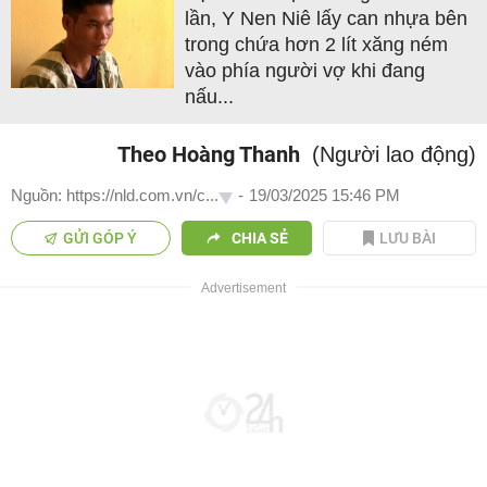
lần, Y Nen Niê lấy can nhựa bên
trong chứa hơn 2 lít xăng ném
vào phía người vợ khi đang
nấu...
Theo Hoàng Thanh
(Người lao động)
Nguồn: https://nld.com.vn/c...
-
19/03/2025 15:46 PM
GỬI GÓP Ý
CHIA SẺ
LƯU BÀI