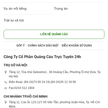
Vụ án nổi tiếng
Trọng án
Trật tự xã hội
LIÊN HỆ QUẢNG CÁO
GÓP Ý
CHÍNH SÁCH BẢO MẬT
ĐIỀU KHOẢN SỬ DỤNG
Công Ty Cổ Phần Quảng Cáo Trực Tuyến 24h
TRỤ SỞ HÀ NỘI
Tầng 12, Tòa nhà Geleximco , 36 Hoàng Cầu, Phường Ô chợ Dừa, Tp.
Hà Nội
Điện thoại: (84-24)
73 00 24 24
| (84-24)
35 12 18 06
Fax:
0243 512 1804
CHI NHÁNH TP.HỒ CHÍ MINH
Tầng 11, Cao ốc 123-127 Võ Văn Tần, phường Xuân Hòa, Tp. Hồ Chí
Minh.