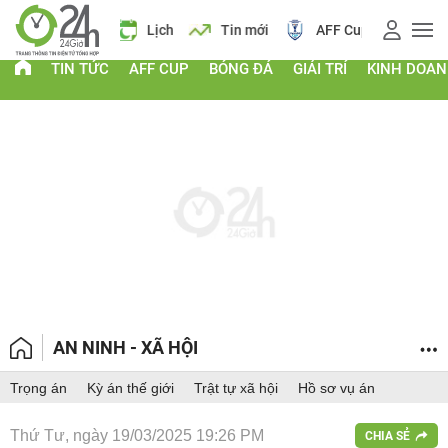
 vàng
Lịch
Tin mới
AFF Cup
Điểm chuẩn 2026
TIN TỨC
AFF CUP
BÓNG ĐÁ
GIẢI TRÍ
KINH DOA
AN NINH - XÃ HỘI
Trọng án
Kỳ án thế giới
Trật tự xã hội
Hồ sơ vụ án
Thứ Tư, ngày 19/03/2025 19:26 PM
CHIA SẺ