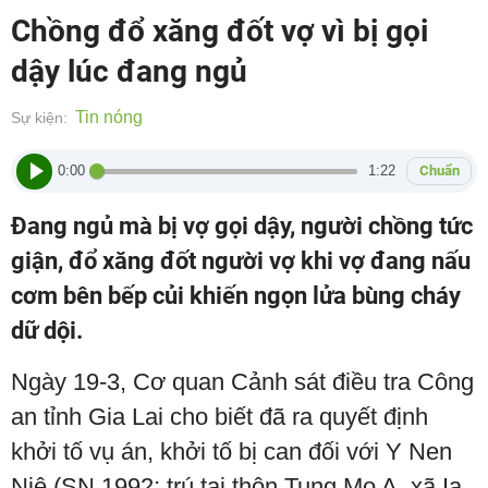
Chồng đổ xăng đốt vợ vì bị gọi
dậy lúc đang ngủ
Tin nóng
Sự kiện:
0:00
1:22
Chuẩn
Đang ngủ mà bị vợ gọi dậy, người chồng tức
giận, đổ xăng đốt người vợ khi vợ đang nấu
cơm bên bếp củi khiến ngọn lửa bùng cháy
dữ dội.
Ngày 19-3, Cơ quan Cảnh sát điều tra Công
an tỉnh Gia Lai cho biết đã ra quyết định
khởi tố vụ án, khởi tố bị can đối với Y Nen
Niê (SN 1992; trú tại thôn Tung Mo A, xã Ia