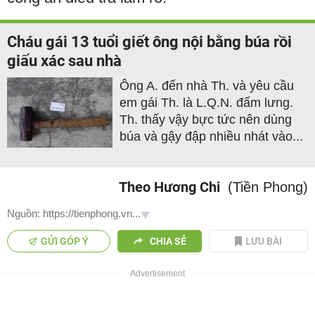
Cháu gái 13 tuổi giết ông nội bằng búa rồi
giấu xác sau nhà
Ông A. đến nhà Th. và yêu cầu
em gái Th. là L.Q.N. đấm lưng.
Th. thấy vậy bực tức nên dùng
búa và gậy đập nhiều nhát vào...
Theo Hương Chi
(Tiền Phong)
Nguồn: https://tienphong.vn...
GỬI GÓP Ý
CHIA SẺ
LƯU BÀI