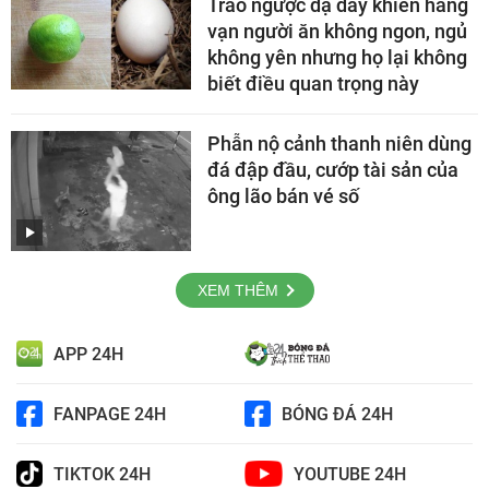
Trào ngược dạ dày khiến hàng
vạn người ăn không ngon, ngủ
không yên nhưng họ lại không
biết điều quan trọng này
Phẫn nộ cảnh thanh niên dùng
đá đập đầu, cướp tài sản của
ông lão bán vé số
XEM THÊM
APP 24H
FANPAGE 24H
BÓNG ĐÁ 24H
TIKTOK 24H
YOUTUBE 24H