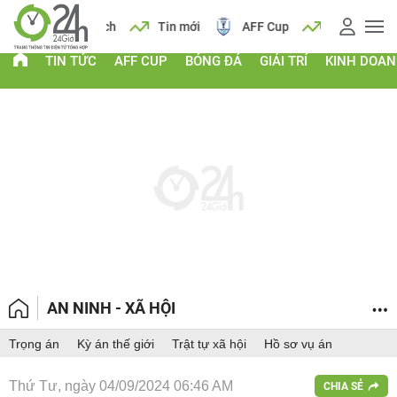
 vàng
Lịch
Tin mới
AFF Cup
Giá vàng
TIN TỨC
AFF CUP
BÓNG ĐÁ
GIẢI TRÍ
KINH DOA
AN NINH - XÃ HỘI
Trọng án
Kỳ án thế giới
Trật tự xã hội
Hồ sơ vụ án
Thứ Tư, ngày 04/09/2024 06:46 AM
CHIA SẺ