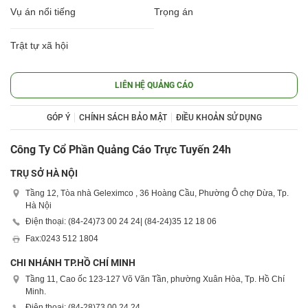
Vụ án nổi tiếng
Trọng án
Trật tự xã hội
LIÊN HỆ QUẢNG CÁO
GÓP Ý
CHÍNH SÁCH BẢO MẬT
ĐIỀU KHOẢN SỬ DỤNG
Công Ty Cổ Phần Quảng Cáo Trực Tuyến 24h
TRỤ SỞ HÀ NỘI
Tầng 12, Tòa nhà Geleximco , 36 Hoàng Cầu, Phường Ô chợ Dừa, Tp.
Hà Nội
Điện thoại: (84-24)
73 00 24 24
| (84-24)
35 12 18 06
Fax:
0243 512 1804
CHI NHÁNH TP.HỒ CHÍ MINH
Tầng 11, Cao ốc 123-127 Võ Văn Tần, phường Xuân Hòa, Tp. Hồ Chí
Minh.
Điện thoại: (84-28)
73 00 24 24