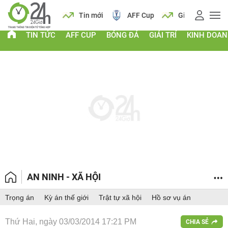
 vàng
Lịch
Tin mới
AFF Cup
Giá vàng
TIN TỨC
AFF CUP
BÓNG ĐÁ
GIẢI TRÍ
KINH DOA
AN NINH - XÃ HỘI
Trọng án
Kỳ án thế giới
Trật tự xã hội
Hồ sơ vụ án
Thứ Hai, ngày 03/03/2014 17:21 PM
CHIA SẺ