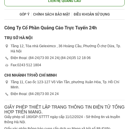
LIÊN HỆ QUẢNG CÁO
GÓP Ý
CHÍNH SÁCH BẢO MẬT
ĐIỀU KHOẢN SỬ DỤNG
Công Ty Cổ Phần Quảng Cáo Trực Tuyến 24h
TRỤ SỞ HÀ NỘI
Tầng 12, Tòa nhà Geleximco , 36 Hoàng Cầu, Phường Ô chợ Dừa, Tp.
Hà Nội
Điện thoại: (84-24)
73 00 24 24
| (84-24)
35 12 18 06
Fax:
0243 512 1804
CHI NHÁNH TP.HỒ CHÍ MINH
Tầng 11, Cao ốc 123-127 Võ Văn Tần, phường Xuân Hòa, Tp. Hồ Chí
Minh.
Điện thoại: (84-28)
73 00 24 24
GIẤY PHÉP THIẾT LẬP TRANG THÔNG TIN ĐIỆN TỬ TỔNG
HỢP TRÊN MẠNG.
Giấy phép số 180/GP-STTTT ngày cấp 11/12/2024 - Sở thông tin và truyền
thông Hà Nội.
Giấy xác nhận thông báo cung cấp dịch vụ Mạng xã hội số 89 /GXN-