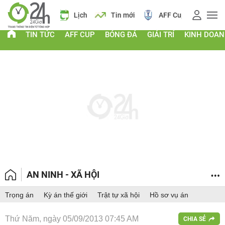
 vàng
Lịch
Tin mới
AFF Cup
Giá vàng
TIN TỨC
AFF CUP
BÓNG ĐÁ
GIẢI TRÍ
KINH DOA
AN NINH - XÃ HỘI
Trọng án
Kỳ án thế giới
Trật tự xã hội
Hồ sơ vụ án
Thứ Năm, ngày 05/09/2013 07:45 AM
CHIA SẺ