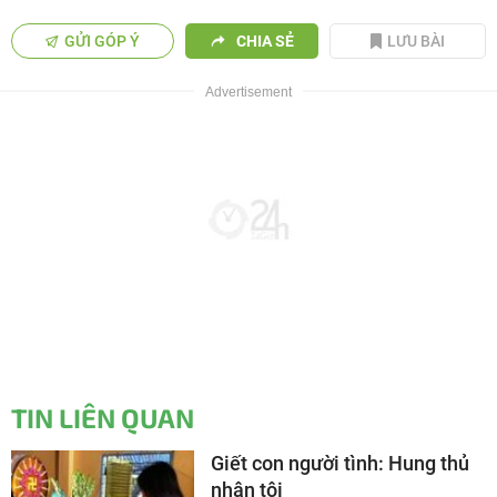
GỬI GÓP Ý
CHIA SẺ
LƯU BÀI
TIN LIÊN QUAN
Giết con người tình: Hung thủ
nhận tội