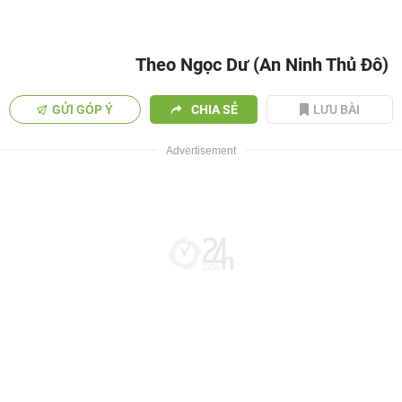
Theo Ngọc Dư (An Ninh Thủ Đô)
GỬI GÓP Ý
CHIA SẺ
LƯU BÀI