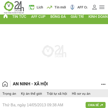
Giá vàng
Lịch
Tin mới
AFF Cup
Giá vàn
TIN TỨC
AFF CUP
BÓNG ĐÁ
GIẢI TRÍ
KINH DOA
AN NINH - XÃ HỘI
Trọng án
Kỳ án thế giới
Trật tự xã hội
Hồ sơ vụ án
Thứ Ba, ngày 14/05/2013 09:38 AM
CHIA SẺ