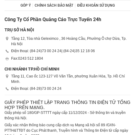
GÓP Ý
CHÍNH SÁCH BẢO MẬT
ĐIỀU KHOẢN SỬ DỤNG
Công Ty Cổ Phần Quảng Cáo Trực Tuyến 24h
TRỤ SỞ HÀ NỘI
Tầng 12, Tòa nhà Geleximco , 36 Hoàng Cầu, Phường Ô chợ Dừa, Tp.
Hà Nội
Điện thoại: (84-24)
73 00 24 24
| (84-24)
35 12 18 06
Fax:
0243 512 1804
CHI NHÁNH TP.HỒ CHÍ MINH
Tầng 11, Cao ốc 123-127 Võ Văn Tần, phường Xuân Hòa, Tp. Hồ Chí
Minh.
Điện thoại: (84-28)
73 00 24 24
GIẤY PHÉP THIẾT LẬP TRANG THÔNG TIN ĐIỆN TỬ TỔNG
HỢP TRÊN MẠNG.
Giấy phép số 180/GP-STTTT ngày cấp 11/12/2024 - Sở thông tin và truyền
thông Hà Nội.
Giấy xác nhận thông báo cung cấp dịch vụ Mạng xã hội số 89 /GXN-
PTTH&TTĐT do Cục Phát thanh, Truyền hình và Thông tin Điện tử cấp ngày